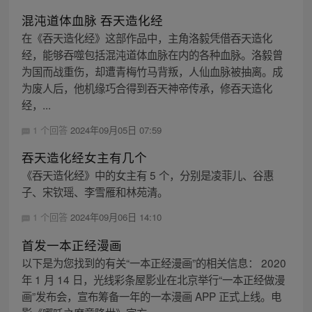
混沌道体血脉 吞天造化经
在《吞天造化经》这部作品中，主角洛毅凭借吞天造化
经，能够吞噬包括混沌道体血脉在内的各种血脉。洛毅曾
为国而战重伤，却遭青梅竹马背叛，人仙血脉被抽离。成
为废人后，他机缘巧合得到吞天神帝传承，修吞天造化
经，...
1 个回答
2024年09月05日 07:59
吞天造化经女主有几个
《吞天造化经》中的女主有 5 个，分别是凌菲儿、谷惠
子、宋钦瑶、李雪雁和林苑清。
1 个回答
2024年09月06日 14:10
首发一本正经漫画
以下是为您找到的有关“一本正经漫画”的相关信息： 2020
年 1 月 14 日，光线彩条屋影业在北京举行“一本正经做漫
画”发布会，宣布筹备一年的一本漫画 APP 正式上线。电