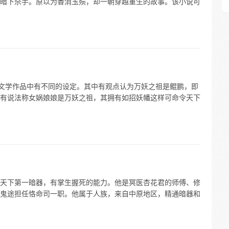
暗下杀手。原以为香消玉殒，却一朝穿越重生的故事。该小说可
关文学作品中有不同的设定。其中有观点认为万妖之祖是鲲鹏，即
有说法称女娲娘娘是万妖之祖，其拥有如招妖幡这样可命令天下
天下第一暗器，有掌生握死的能力。他是冥医杏花君的师傅、修
鬼途担任恪命司一职。他属于人族，来自中原地区，精通暗器和