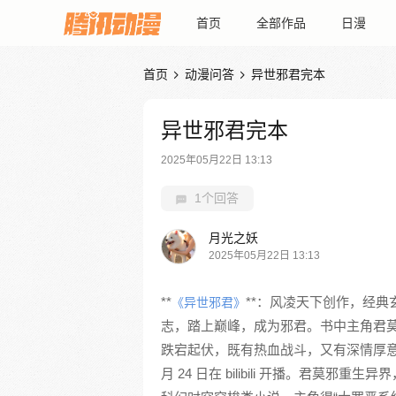
首页
全部作品
日漫
首页
动漫问答
异世邪君完本


异世邪君完本
2025年05月22日 13:13
1个回答
月光之妖
2025年05月22日 13:13
**
**：风凌天下创作，经典
《异世邪君》
志，踏上巅峰，成为邪君。书中主角君
跌宕起伏，既有热血战斗，又有深情厚意
月 24 日在 bilibili 开播。君莫邪重