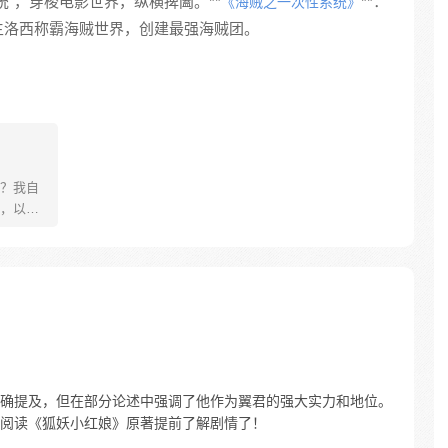
”，穿梭电影世界，纵横捭阖。**
**：
《海贼之一次性系统》
主洛西称霸海贼世界，创建最强海贼团。
？我自
，以吾
天！ 一
异世巅
确提及，但在部分论述中强调了他作为翼君的强大实力和地位。
阅读《狐妖小红娘》原著提前了解剧情了！