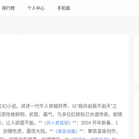
排行榜
个人中心
手机版
玄幻小说。讲述一代牛人穿越异界，以“我命由我不由天”之
莫邪性格鲜明，机智、霸气，与多位红颜知己共谱传奇。剧情
，让人欲罢不能。**
**：2024 开年新番，1
《异人君莫邪》
生异界，扮猪吃虎，震惊大陆。**
**：罪恶皇座创作，
《罪恶成魔》