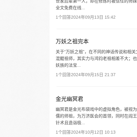
世家后辈第一人，却在修炼时被信任的师妹
全文免费在线...
1个回答
2024年09月13日 15:42
万妖之祖完本
关于“万妖之祖”，在不同的神话传说和相
混鲲祖师，其实力与鸿钧老祖相差不大；也
妖族的法宝...
1个回答
2024年09月15日 21:37
金光幽冥君
幽冥君是金光布袋戏中的虚拟角色，被视为
儒的师祖，为万济医会的首领，同时在阎王
针术且造诣极...
1个回答
2024年10月12日 10:13