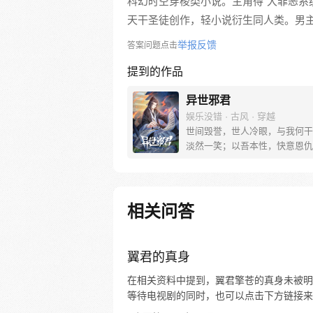
科幻时空穿梭类小说。主角得“大罪恶系统
天干圣徒创作，轻小说衍生同人类。男
举报反馈
答案问题点击
提到的作品
异世邪君
娱乐没错 · 古风 · 穿越
世间毁誉，世人冷眼，与我何干
淡然一笑；以吾本性，快意恩仇
本心，遨游世间，我命由我不由
代牛人穿越异界，看其如何踏上
峰，成为一代邪君！
相关问答
翼君的真身
在相关资料中提到，翼君擎苍的真身未被明
等待电视剧的同时，也可以点击下方链接来