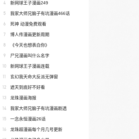
4
新网球王子漫画249
5
我家大师兄脑子有坑漫画466话
6
死神 动漫免费观看
7
博人传漫画更新周期
8
《今天也想表白你》
9
尸兄漫画叫什么名字
10
新网球王子漫画连载
11
玄幻我天命大反派无弹窗
12
遮天到底好不好看
13
龙珠漫画海报
14
我家大师兄脑子有坑漫画剧透
15
一念永恒漫画26话
16
龙珠超漫画每个月几号更新