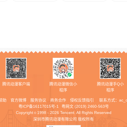
腾讯动漫客户端
腾讯动漫微信小
腾讯动漫手Q小
程序
程序
帮助
官方微博
服务协议
商务合作
侵权反馈指引
联系方式：
ac_
粤ICP备16117015号-1
粤网文 (2019) 2460-563号
Copyright
1998 - 2026 Tencent. All Rights Reserved
©
深圳市腾讯动漫有限公司 版权所有