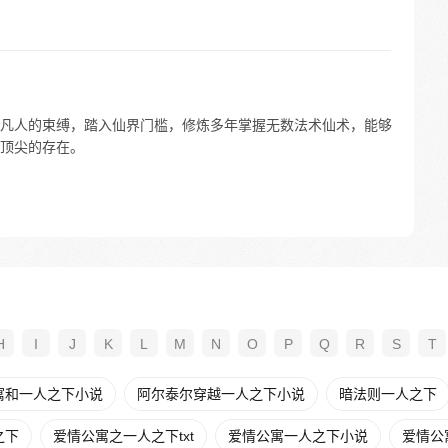
凡人的束缚，踏入仙界门槛，修炼多年掌握无数法术仙术，能够
顶尖的存在。
H
I
J
K
L
M
N
O
P
Q
R
S
T
寓和一人之下小说
阿尔泰尔穿越一人之下小说
暗法则一人之下
之下
爱情公寓之一人之下txt
爱情公寓一人之下小说
爱情公