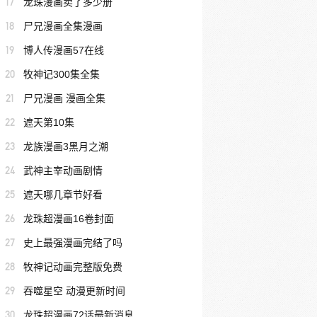
17
龙珠漫画卖了多少册
18
尸兄漫画全集漫画
19
博人传漫画57在线
20
牧神记300集全集
21
尸兄漫画 漫画全集
22
遮天第10集
23
龙族漫画3黑月之潮
24
武神主宰动画剧情
25
遮天哪几章节好看
26
龙珠超漫画16卷封面
27
史上最强漫画完结了吗
28
牧神记动画完整版免费
29
吞噬星空 动漫更新时间
30
龙珠超漫画72话最新消息