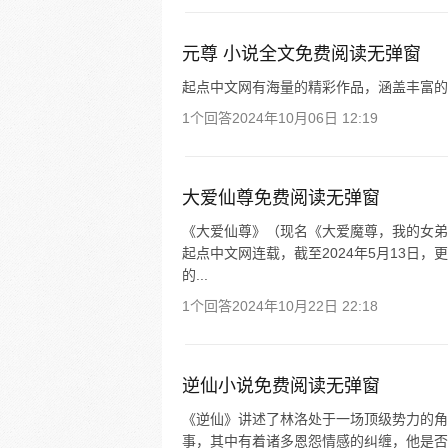
元尊 小说全文免费阅读无弹窗
起点中文网有海量的精彩作品，涵盖丰富的
1个回答
2024年10月06日 12:19
大爱仙尊免费阅读无弹窗
《大爱仙尊》（现名《大爱魔尊，我的女弟
起点中文网连载，截至2024年5月13日
的...
1个回答
2024年10月22日 22:18
逆仙小说免费阅读无弹窗
《逆仙》讲述了林洛处于一场顶级势力的角
事，其中有着诸多恩怨情感的纠缠，他是否