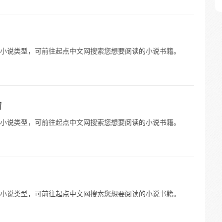
小说类型，可前往起点中文网搜索您想要阅读的小说书籍。
窗
小说类型，可前往起点中文网搜索您想要阅读的小说书籍。
小说类型，可前往起点中文网搜索您想要阅读的小说书籍。