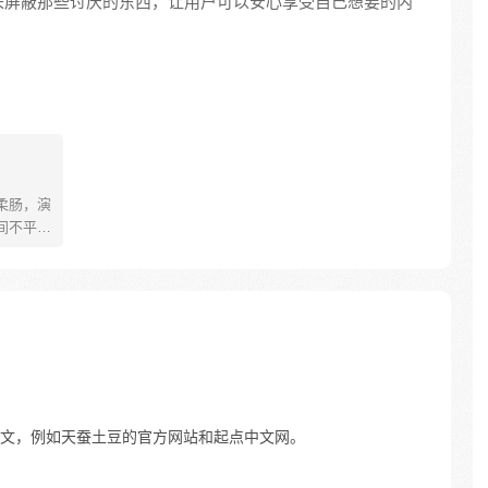
来屏蔽那些讨厌的东西，让用户可以安心享受自己想要的内
柔肠，演
间不平;
文，例如天蚕土豆的官方网站和起点中文网。