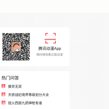
腾讯动漫App
随时随地看正版动漫
热门问答
1
傲世无双
2
天骄战纪境界等级划分大全
3
铳火西部九把神枪有谁