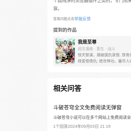
个超纯净的浏览器插件之类的，专门用
容。
举报反馈
答案问题点击
提到的作品
我是至尊
阅文漫画 · 重生 · 战斗
惊天智谋，踏破国仇家恨; 铁骨
绎爱恨情仇; 绝世神功，屠尽人
丹心碧血，谱写兄弟千秋。
相关问答
斗破苍穹全文免费阅读无弹窗
斗破苍穹小说可以在多个网站上免费阅读全
1个回答
2024年09月03日 21:19