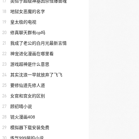
17
类似于超级神基因杀怪爆兽魂
18
地狱女恶魔的名字
19
皇太极的电视
20
修真聊天群有cp吗
21
我成了老公的白月光最新言情
22
神宠进化漫画在哪里看
23
游戏超神是什么意思
24
其实沈浪一早就放弃了飞飞
25
要修仙道先修人道
26
女官和宫女的区别
27
顾初晴小说
28
铳火漫画408
29
模拟器下载安装免费
30
炼气999层的小说