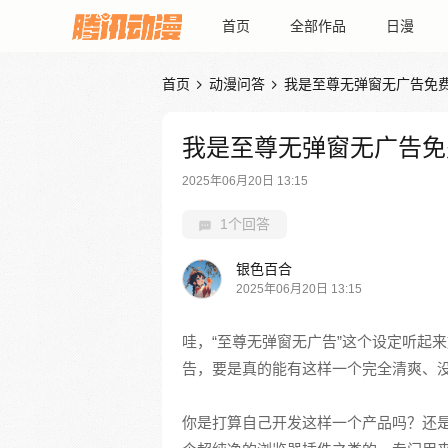
首页
全部作品
日漫
首页
动漫问答
我是至尊无弹窗无广告免


我是至尊无弹窗无广告免
2025年06月20日 13:15
1个回答
银色百合
2025年06月20日 13:15
哇，“至尊无弹窗无广告”这个设定听起
告，要是真的能有这样一个完全清爽、
你是打算自己开发这样一个产品吗？还