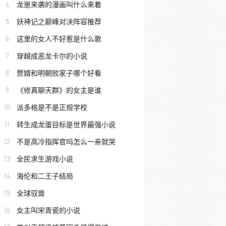
4
龙崽来袭的漫画叫什么来着
5
妖神记之巅峰对决阵容推荐
6
这里的女人不好惹是什么歌
7
穿越成恶龙卡尔的小说
8
赘婿和明朝败家子哪个好看
9
《修真聊天群》的女主是谁
10
派多格是不是正规学校
11
转生成龙蛋目标是世界最强小说
12
不是高冷指挥官吗怎么一亲就哭
13
全民求生游戏小说
14
海伦和二王子结局
15
全球驭兽
16
女主叫宋青瓷的小说