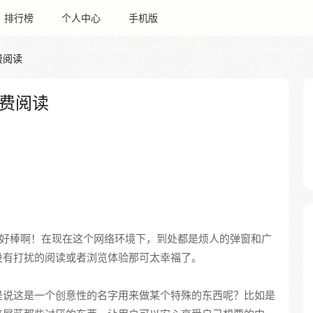
排行榜
个人中心
手机版
费阅读
费阅读
来好棒啊！在现在这个网络环境下，到处都是烦人的弹窗和广
没有打扰的阅读或者浏览体验那可太幸福了。
是说这是一个创意性的名字用来做某个特殊的东西呢？比如是