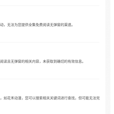
动，无法为您提供全集免费阅读无弹窗的渠道。
阅读且无弹窗的相关内容，未获取到确切的有效信息。
，如花禾动漫，您可以搜索相关关键词进行查找，但可能无法完