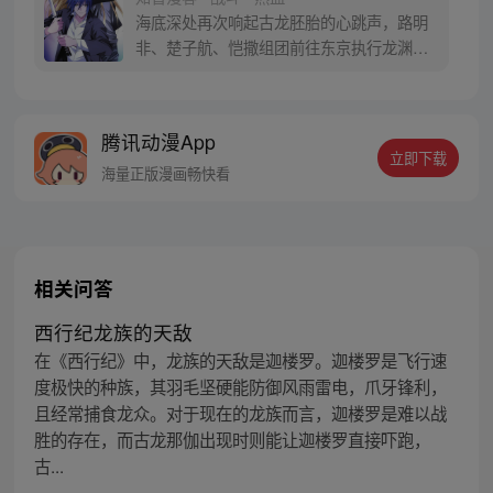
海底深处再次响起古龙胚胎的心跳声，路明
非、楚子航、恺撒组团前往东京执行龙渊计
划，刚下飞机，他们就引起了蛇岐八家和猛
鬼众纷争。深海中，三人组发现了传说中诸
神聚居之地高天原，无数尸守袭来，三人命
腾讯动漫App
悬一线！
立即下载
海量正版漫画畅快看
相关问答
西行纪龙族的天敌
在《西行纪》中，龙族的天敌是迦楼罗。迦楼罗是飞行速
度极快的种族，其羽毛坚硬能防御风雨雷电，爪牙锋利，
且经常捕食龙众。对于现在的龙族而言，迦楼罗是难以战
胜的存在，而古龙那伽出现时则能让迦楼罗直接吓跑，
古...