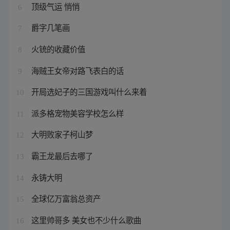
顶级气运 悄悄
6
爵字几笔画
7
火铳的收藏价值
8
海贼王女帝对路飞表白的话
9
开局选妃子的三国游戏叫什么来着
10
派多格宠物美容学校怎么样
11
大明败家子柯山梦
12
霸王龙最后去哪了
13
永铸大明
14
全球亿万富翁总资产
15
这里帅哥多 美女也不少什么歌曲
16