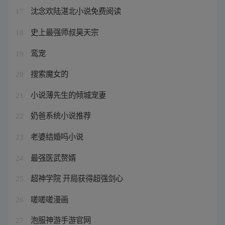
沈念欢陆湛北小说免费阅读
17
史上最强师叔昊天宗
18
鸾宠
19
搜索魔女的
20
小说薄先生的倾城宠妻
21
奶爸系统小说推荐
22
老婆结婚吗小说
23
最强医武赘婿
24
超神学院 开局获得超强剑心
25
嗟嗟嗟漫画
26
泡服神游手游官网
27