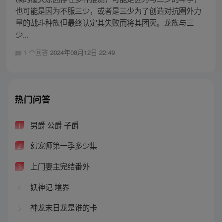
也可能是因为不服三少，或者是三少为了创造对抗圈外力
量的战斗种族但最终认定其失败而将其团灭。龙族与三
少...
1 个回答
2024年08月12日 22:49
热门问答
男爵 公爵 子爵
1
幻宠师第一季多少集
2
上门妻主完结番外
3
妖神记 境界
4
神龙末日龙是谁的卡
5