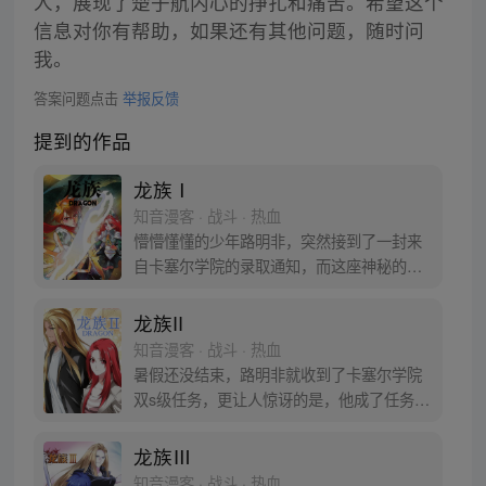
人，展现了楚子航内心的挣扎和痛苦。希望这个
信息对你有帮助，如果还有其他问题，随时问
我。
答案问题点击
举报反馈
提到的作品
龙族Ⅰ
知音漫客 · 战斗 · 热血
懵懵懂懂的少年路明非，突然接到了一封来
自卡塞尔学院的录取通知，而这座神秘的学
院也将改变他一生的命运，为了探寻父母与
自己的身份，他踏上了一段未知的旅途。
龙族II
知音漫客 · 战斗 · 热血
暑假还没结束，路明非就收到了卡塞尔学院
双s级任务，更让人惊讶的是，他成了任务的
专员，而身经百战的楚子航成了他的协助助
理！据可靠消息，大地与山之王苏醒了，屠
龙族Ⅲ
龙大战一触即发！
知音漫客 · 战斗 · 热血