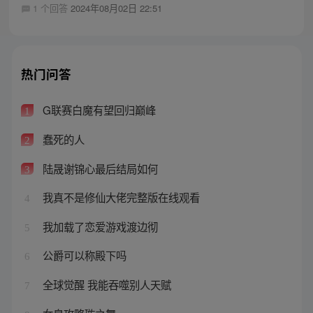
1 个回答
2024年08月02日 22:51
热门问答
G联赛白魔有望回归巅峰
1
蠢死的人
2
陆晟谢锦心最后结局如何
3
我真不是修仙大佬完整版在线观看
4
我加载了恋爱游戏渡边彻
5
公爵可以称殿下吗
6
全球觉醒 我能吞噬别人天赋
7