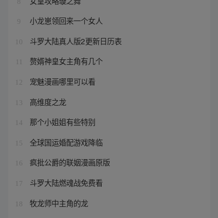
女皇攻略璇之舞
8
小龙崽领回来一个女人
9
斗罗大陆真人版2更新日历表
10
赘婿神皇女主角有几个
11
宠魅漫画哪里可以看
12
高维度之龙
13
那个小姐姐有些特别
14
全球国运婚配游戏降临
15
疯批公爵的联姻漫画原版
16
斗罗大陆燃魂战免费看
17
牧龙师中主角的龙
18