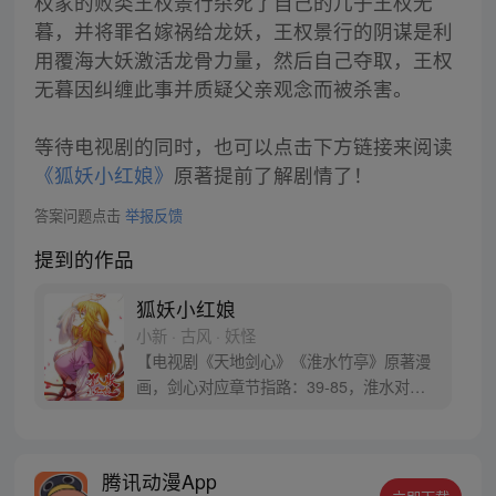
权家的败类王权景行杀死了自己的儿子王权无
暮，并将罪名嫁祸给龙妖，王权景行的阴谋是利
用覆海大妖激活龙骨力量，然后自己夺取，王权
无暮因纠缠此事并质疑父亲观念而被杀害。
等待电视剧的同时，也可以点击下方链接来阅读
《狐妖小红娘》
原著提前了解剧情了！
答案问题点击
举报反馈
提到的作品
狐妖小红娘
小新 · 古风 · 妖怪
【电视剧《天地剑心》《淮水竹亭》原著漫
画，剑心对应章节指路：39-85，淮水对应
章节指路272-301】 迷糊萝莉小狐妖，正太
道士没节操。自古人妖生死恋，千载孽缘一
线牵。（每周周四更新。）
腾讯动漫App