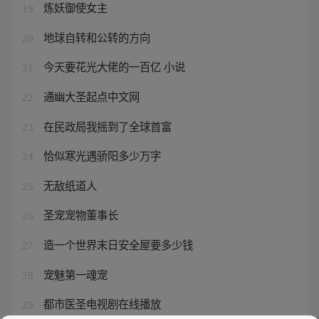
炼妖御使女主
19
地球自转和公转的方向
20
今天要花光大佬的一百亿 小说
21
通幽大圣起点中文网
22
在民政局我摇到了全球首富
23
恰似寒光遇骄阳多少万字
24
无敌纸道人
25
圣宠宠物董事长
26
造一个世界末日安全屋要多少钱
27
宠魅第一魂宠
28
都市医圣电视剧在线播放
29