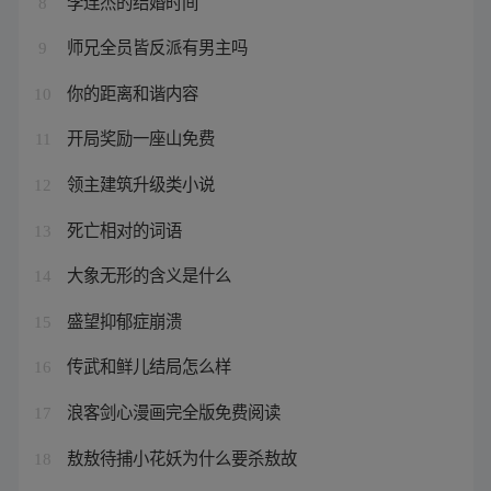
李连杰的结婚时间
8
师兄全员皆反派有男主吗
9
你的距离和谐内容
10
开局奖励一座山免费
11
领主建筑升级类小说
12
死亡相对的词语
13
大象无形的含义是什么
14
盛望抑郁症崩溃
15
传武和鲜儿结局怎么样
16
浪客剑心漫画完全版免费阅读
17
敖敖待捕小花妖为什么要杀敖故
18