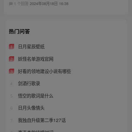
1 个回答
2024年08月18日 16:38
热门问答
日月星辰壁纸
1
妖怪名单游戏官网
2
好看的领地建设小说有哪些
3
剑酒行歌录
4
悟空的歌词是什么
5
日月头像情头
6
我独自升级第二季127话
7