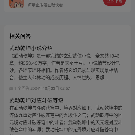
立即下载
海量正版漫画畅快看
相关问答
武动乾坤小说介绍
《武动乾坤》是一部完结的玄幻武侠小说，全文共1343
章，约353.43万字，作者是天蚕土豆。 小说情节设计巧
妙，各环节环环相扣。作者将玄幻元素与现实场景相结
合，使主人公林动的成长历程、人情世故、恩怨...
1 个回答
2024年10月23日 02:57
武动乾坤对应斗破等级
在武动乾坤与斗破苍穹中，境界对应如下：武动乾坤中的
淬体九重对应斗破苍穹中的九段斗之气；武动乾坤中的地
元境对应斗破苍穹中的斗者；武动乾坤中的天元境对应斗
破苍穹中的斗师；武动乾坤中的元丹境对应斗破苍穹中