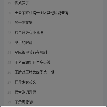
传武赢了
19
王者荣耀注销一个区其他区能登吗
20
醉一剑文集
21
独自升级有小说吗
22
奥丁的眼睛
23
星际战甲荧石在哪刷
24
王者荣耀新开号多少钱
25
王牌对王牌第四季第一期
26
怪异少女英文
27
悟空歌词意思
28
于承惠 醉剑
29