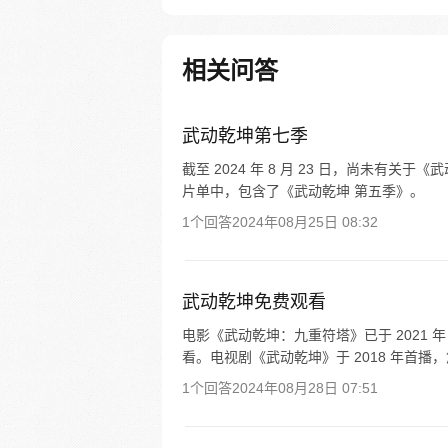
相关问答
武动乾坤第七季
截至 2024 年 8 月 23 日，尚未有关
片单中，包含了《武动乾坤 第五季》。
1个回答
2024年08月25日 08:32
武动乾坤免费观看
电影《武动乾坤：九重符塔》已于 2021 年
看。电视剧《武动乾坤》于 2018 年首
1个回答
2024年08月28日 07:51