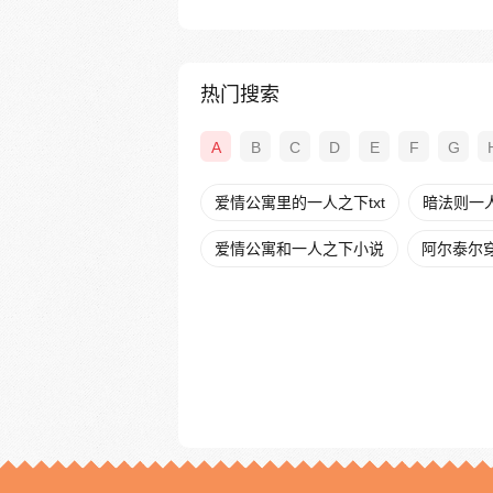
热门搜索
A
B
C
D
E
F
G
爱情公寓里的一人之下txt
暗法则一
爱情公寓和一人之下小说
阿尔泰尔