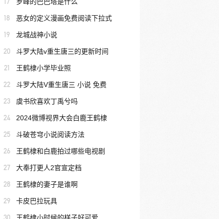
17
罗峰的巴巴塔是什么
18
恶女的定义漫画免费阅读下拉式
19
龙城战神小说
20
斗罗大陆v重生唐三的更新时间
21
王鹤棣小学毕业照
22
斗罗大陆V重生唐三 小说 免费
23
虞书欣喜欢丁禹兮吗
24
2024微博视界大会白鹿王鹤棣
25
斗破苍穹小说阅读方法
26
王鹤棣和白鹿拍过哪些电视剧
27
大奉打更人2官宣定档
28
王鹤棣的妻子是谁啊
29
卡皮巴拉玩具
30
王鹤棣小时候的样子好可爱