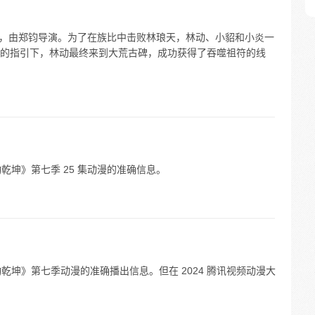
播出，由郑钧导演。为了在族比中击败林琅天，林动、小貂和小炎一
的指引下，林动最终来到大荒古碑，成功获得了吞噬祖符的线
《武动乾坤》第七季 25 集动漫的准确信息。
《武动乾坤》第七季动漫的准确播出信息。但在 2024 腾讯视频动漫大