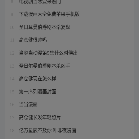
电视剧当恋爱来敲门
8
下载漫画大全免费苹果手机版
9
圣日耳曼伯爵剧本杀复盘
10
高仓健很帅吗
11
当哒当动漫第9集什么时候出
12
圣日尔曼伯爵剧本杀凶手
13
高仓健现在怎么样
14
第一序列漫画封面
15
当当漫画
16
高仓健长发年轻照片
17
亿万星辰不及你 叶非夜漫画
18