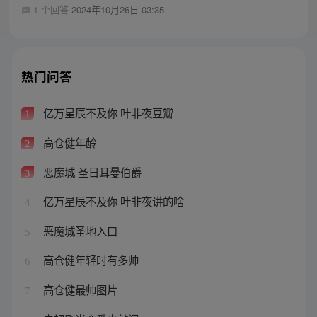
1 个回答
2024年10月26日 03:35
热门问答
亿万星辰不及你 叶非夜豆瓣
1
高仓健年龄
2
恶魔城 圣日耳曼伯爵
3
亿万星辰不及你 叶非夜讲的啥
4
恶魔城圣地入口
5
高仓健年轻时有多帅
6
高仓健最帅图片
7