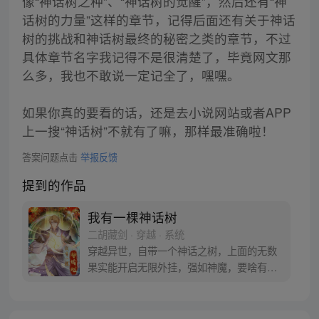
像“神话树之种”、“神话树的觉醒”，然后还有“神
话树的力量”这样的章节，记得后面还有关于神话
树的挑战和神话树最终的秘密之类的章节，不过
具体章节名字我记得不是很清楚了，毕竟网文那
么多，我也不敢说一定记全了，嘿嘿。
如果你真的要看的话，还是去小说网站或者APP
上一搜“神话树”不就有了嘛，那样最准确啦！
答案问题点击
举报反馈
提到的作品
我有一棵神话树
二胡藏剑 · 穿越 · 系统
穿越异世，自带一个神话之树，上面的无数
果实能开启无限外挂，强如神魔，要啥有
啥，在恐怖异世带领人族顽强求存，走上人
生巅峰。