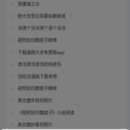
恶魔城之父
19
胆大党圣日耳曼伯爵是谁
20
当滴个当当滴个滴个当当
21
视死如归魏君子剧情
22
下载漫画大全免费版app
23
滴当滴当滴当的纯音乐
24
当哒当漫画下载本地
25
视死如归魏君子精修
26
高仓健年轻的照片
27
《视死如归魏君子》小说阅读
28
高仓健好看的照片
29