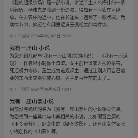
《我的超级农场》是一部小说，讲述了主人公杨伟的一系
列经历。杨伟先是收到一份遗嘱，得知有一座农庄可继
承。在去农庄的途中，他在长途车上遇到了一些状况。后
续情节中，他还在车厢里遭遇玉佩相关的事件等。
1 个回答
2024年09月02日 22:18
我有一座山 小说
为您介绍几部与“我有一座山”相关的小说： - 《我有一座道
观》：作者是小时你个渣渣。女主前世遭家人被迫杀害，
死后努力修炼，重生成为道观观主，通过让别人用自己需
要的东西来交换完成心愿。男主是百年前的太子...
1 个回答
2024年09月12日 16:41
我有一座山寨小说
目前没有确切的名为《我有一座山寨》的小说相关信息。
为您找到一些其他与山寨相关的小说，比如假冒金庸的
《玉令流芳》，卧龙生的《疑案侠影》，还有由女作家张
小砚创作的《山寨》等。