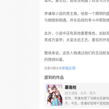
毒死。重生后，她设法揭露了赵翌与方
李谦是小说的男主角，他是一个精明的
与她提前相遇，并在后续的争斗中帮助
此外，小说中还有其他重要角色，如赵
来成为皇帝；太皇太后王氏，姜宪的外
整体来说，这些人物通过他们的互动和
的情感纠葛。
举报反馈
答案问题点击
提到的作品
慕南枝
阅文漫画 · 古风 · 重生
前世，李谦肖想了当朝太后姜宪
子。今生，李谦却觉得千里相思
玉在怀，把嘉南郡主姜宪先抢了