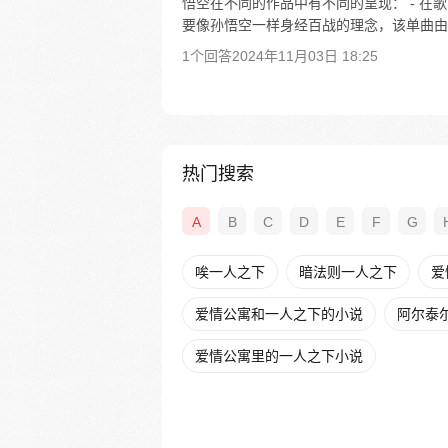
悟空在不同的作品中有不同的呈现： - 
要像孙悟空一样身经百战的理念，该单曲由戴荃创
1个回答
2024年11月03日 18:25
热门搜索
A
B
C
D
E
F
G
唉一人之下
暗法则一人之下
爱
爱情公寓和一人之下的小说
阿尔泰
爱情公寓里的一人之下小说