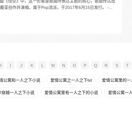
在歌曲《悟空》中，这一形象是歌曲所表达主题的核心，歌曲传达出
作并演唱，属于Pop流派，于2017年6月15日发行。 -...
H
I
J
K
L
M
N
O
P
Q
R
S
T
情公寓和一人之下小说
爱情公寓之一人之下txt
爱情公寓里的一人
尔穿越一人之下小说
爱情公寓里有一人之下的小说
爱情公寓一