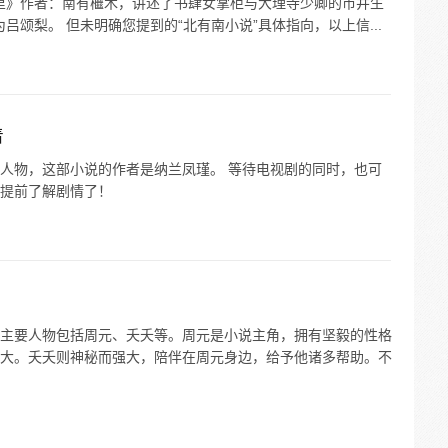
千里》作者：南有檵木，讲述了书肆女掌柜与大理寺少卿的市井生
为吕颂梨。 但未明确您提到的“北有南小说”具体指向，以上信...
着
人物，这部小说的作者是纳兰凤瑾。 等待电视剧的同时，也可
提前了解剧情了！
主要人物包括周元、夭夭等。周元是小说主角，拥有坚毅的性格
大。夭夭则神秘而强大，陪伴在周元身边，给予他诸多帮助。不