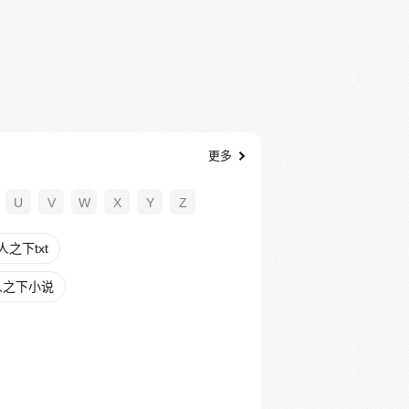
更多
U
V
W
X
Y
Z
之下txt
人之下小说