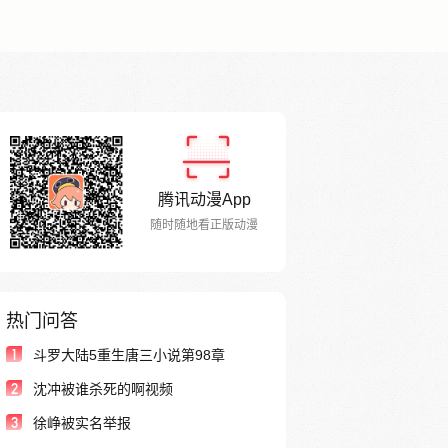
腾讯动漫App
随时随地看正版动漫
热门问答
1
斗罗大陆5重生唐三小说第98章
2
沈冲被谁杀死的啊视频
3
徐峥被实名举报