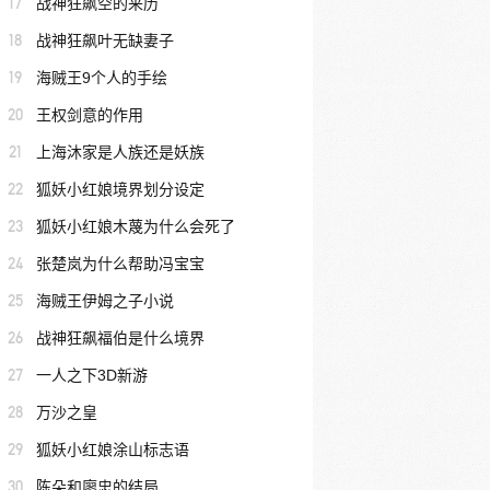
17
战神狂飙空的来历
18
战神狂飙叶无缺妻子
19
海贼王9个人的手绘
20
王权剑意的作用
21
上海沐家是人族还是妖族
22
狐妖小红娘境界划分设定
23
狐妖小红娘木蔑为什么会死了
24
张楚岚为什么帮助冯宝宝
25
海贼王伊姆之子小说
26
战神狂飙福伯是什么境界
27
一人之下3D新游
28
万沙之皇
29
狐妖小红娘涂山标志语
30
陈朵和廖忠的结局