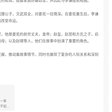
氏的私情，提醒家族防备赵翌，并因此与李谦提前相遇。
狐狸公子，文武双全，对姜宪一往情深。在姜宪重生后，李谦
她改变命运。
翌，他是姜宪的前世丈夫，皇帝；赵玺，赵翌和方氏之子，后
祖母；以及赵啸等人，他们在故事中扮演了重要的角色。
发展，推动着故事情节，同时也展现了复杂的人际关系和深刻
一辈
不如软
再