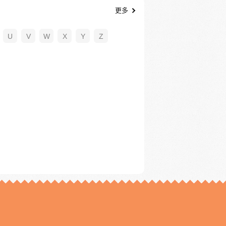
更多
U
V
W
X
Y
Z