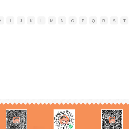
H
I
J
K
L
M
N
O
P
Q
R
S
T