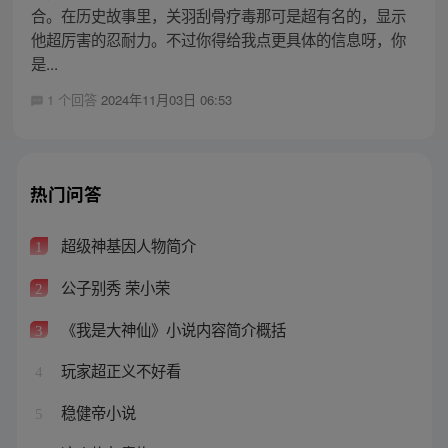
合。在历史故事里，关羽刮骨疗毒那可是超有名的，显示
他超厉害的忍耐力。不过你得给我点更具体的信息呀，你
是...
1 个回答
2024年11月03日 06:53
热门问答
超级神基因人物简介
1
公子别秀 荣小荣
2
《我是大神仙》小说内容简介概括
3
玩家超正义不好看
4
稳健帝小说
5