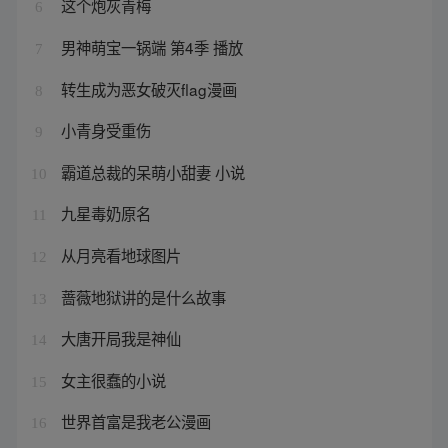
这个炮灰青梅
6
男神萌宝一锅端 第4季 播放
7
转生成为恶女破灭flag漫画
8
小青身受重伤
9
霸道总裁的呆萌小甜妻 小说
10
九星毒奶原名
11
从月亮看地球图片
12
蔷薇地狱讲的是什么故事
13
大唐开局我是神仙
14
女主很蠢的小说
15
世界首富是我老公漫画
16