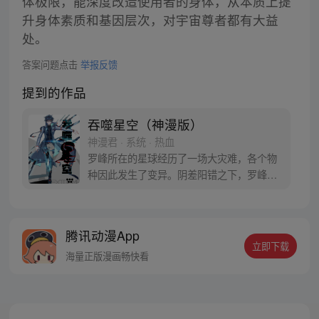
体极限，能深度改造使用者的身体，从本质上提
升身体素质和基因层次，对宇宙尊者都有大益
处。
答案问题点击
举报反馈
提到的作品
吞噬星空（神漫版）
神漫君 · 系统 · 热血
罗峰所在的星球经历了一场大灾难，各个物
种因此发生了变异。阴差阳错之下，罗峰得
到了陨墨星主人的传承，成为了世界三大强
者之一。然而，在某次与星空吞噬巨兽的大
战中，罗峰不慎失去了肉身。于是，他趁机
腾讯动漫App
取而代之，成为了新的星空吞噬巨兽，同时
立即下载
还形成了人类分身。最终，罗峰迈出了他所
海量正版漫画畅快看
在的星球，走向了宇宙