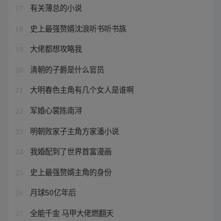
有关薄总的小说
17
史上最强赘婿沈浪听书听书族
18
大佬都想攻略我
19
清朝的子爵是什么官员
20
大明春色主角有几个女人是谁啊
21
军婚心裳陈南浔
22
明朝败家子主角方家潘小说
23
我婚配到了世界首富漫画
24
史上最强赘婿主角的身份
25
月球50亿年后
26
全能千金 马甲大佬燃翻天
27