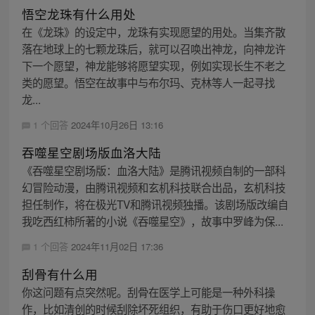
悟空龙珠有什么用处
在《龙珠》的设定中，龙珠有实现愿望的用处。当集齐散
落在地球上的七颗龙珠后，就可以召唤出神龙，向神龙许
下一个愿望，神龙能够将愿望实现，例如实现长生不老之
类的愿望。悟空在故事中与布尔玛、克林等人一起寻找
龙...
1 个回答
2024年10月26日 13:16
吞噬星空剧场版血洛大陆
《吞噬星空剧场版：血洛大陆》是腾讯视频自制的一部科
幻冒险动漫，由腾讯视频和玄机科技联合出品，玄机科技
担任制作，将在极光TV和腾讯视频独播。该剧场版改编自
我吃西红柿所著的小说《吞噬星空》，故事中罗峰为保...
1 个回答
2024年11月02日 17:36
刮骨有什么用
你这问题有点突然呢。刮骨在医学上可能是一种外科操
作，比如清创的时候刮除坏死组织，有助于伤口更好地愈