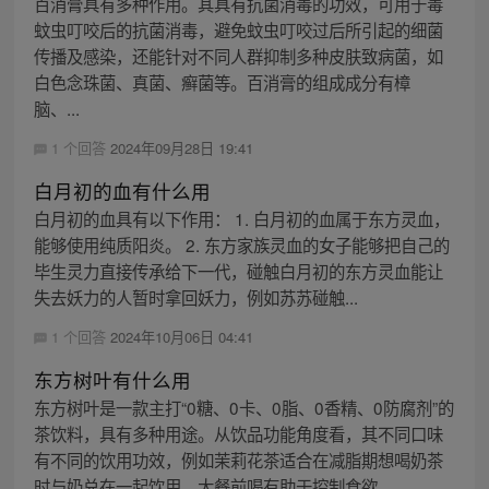
百消膏具有多种作用。其具有抗菌消毒的功效，可用于毒
蚊虫叮咬后的抗菌消毒，避免蚊虫叮咬过后所引起的细菌
传播及感染，还能针对不同人群抑制多种皮肤致病菌，如
白色念珠菌、真菌、癣菌等。百消膏的组成成分有樟
脑、...
1 个回答
2024年09月28日 19:41
白月初的血有什么用
白月初的血具有以下作用： 1. 白月初的血属于东方灵血，
能够使用纯质阳炎。 2. 东方家族灵血的女子能够把自己的
毕生灵力直接传承给下一代，碰触白月初的东方灵血能让
失去妖力的人暂时拿回妖力，例如苏苏碰触...
1 个回答
2024年10月06日 04:41
东方树叶有什么用
东方树叶是一款主打“0糖、0卡、0脂、0香精、0防腐剂”的
茶饮料，具有多种用途。从饮品功能角度看，其不同口味
有不同的饮用功效，例如茉莉花茶适合在减脂期想喝奶茶
时与奶兑在一起饮用，大餐前喝有助于控制食欲...