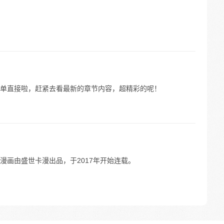
单直接啦，赶紧去看最新的章节内容，超精彩的呢！
漫画由盛世卡漫出品，于2017年开始连载。