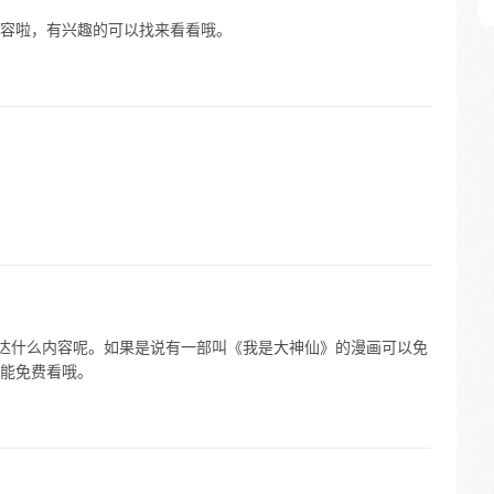
容啦，有兴趣的可以找来看看哦。
表达什么内容呢。如果是说有一部叫《我是大神仙》的漫画可以免
能免费看哦。