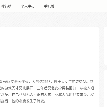
排行榜
个人中心
手机版
画/阅文漫画连载，人气达2668，属于大女主逆袭类型。其
退的游戏天才莫北展开，三年后莫北女扮男装回归，从被人唾
丝众多、在电竞圈无人不识的人物，莫北入队时他要求莫北安
暴露后，他的态度发生了转变。