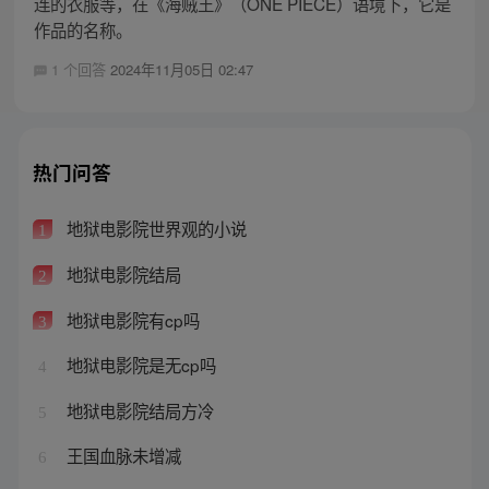
连的衣服等，在《海贼王》（ONE PIECE）语境下，它是
作品的名称。
1 个回答
2024年11月05日 02:47
热门问答
地狱电影院世界观的小说
1
地狱电影院结局
2
地狱电影院有cp吗
3
地狱电影院是无cp吗
4
地狱电影院结局方冷
5
王国血脉未增减
6