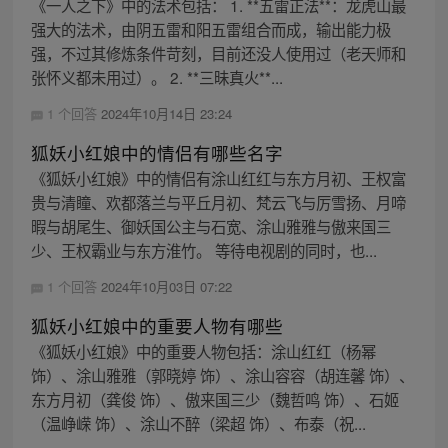
《一人之下》中的法术包括： 1. **五雷正法**：龙虎山最
强大的法术，由阴五雷和阳五雷组合而成，输出能力极
强，不过其修炼条件苛刻，目前还没人使用过（老天师和
张怀义都未用过）。 2. **三昧真火**...
1 个回答
2024年10月14日 23:24
狐妖小红娘中的情侣有哪些名字
《狐妖小红娘》中的情侣有涂山红红与东方月初、王权富
贵与清瞳、欢都落兰与平丘月初、梵云飞与厉雪扬、月啼
暇与胡尾生、御妖国公主与石宽、涂山雅雅与傲来国三
少、王权霸业与东方淮竹。 等待电视剧的同时，也...
1 个回答
2024年10月03日 07:22
狐妖小红娘中的重要人物有哪些
《狐妖小红娘》中的重要人物包括：涂山红红（杨幂
饰）、涂山雅雅（郭晓婷 饰）、涂山容容（胡连馨 饰）、
东方月初（龚俊 饰）、傲来国三少（魏哲鸣 饰）、石姬
（温峥嵘 饰）、涂山不醉（梁超 饰）、布泰（祝...