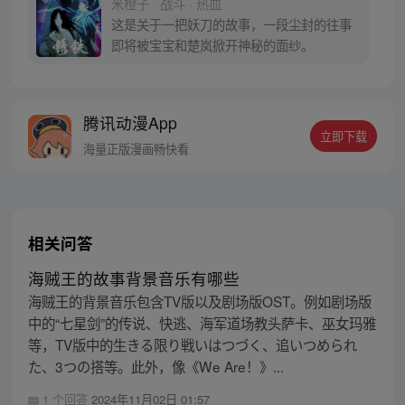
米橙子 · 战斗 · 热血
密，张楚岚的生活被彻底颠覆，与冯宝宝一
这是关于一把妖刀的故事，一段尘封的往事
同踏上“异人”之旅。
即将被宝宝和楚岚掀开神秘的面纱。
腾讯动漫App
立即下载
海量正版漫画畅快看
相关问答
海贼王的故事背景音乐有哪些
海贼王的背景音乐包含TV版以及剧场版OST。例如剧场版
中的“七星剑”的传说、快逃、海军道场教头萨卡、巫女玛雅
等，TV版中的生きる限り戦いはつづく、追いつめられ
た、3つの搭等。此外，像《We Are！》...
1 个回答
2024年11月02日 01:57