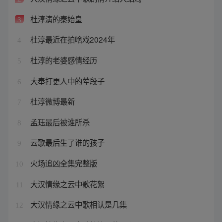
杜淳演的秦始皇
3
杜淳最近在拍啥戏2024年
4
杜淳的老婆感情经历
5
大奉打更人中的荤段子
6
杜淳微博最新
7
孟珏最后被谁所杀
8
云歌最后生了谁的孩子
9
火场追凶全集完整版
10
大汉情缘之云中歌花絮
11
大汉情缘之云中歌相认是几集
12