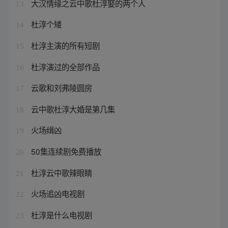
大汉情缘之云中歌杜淳娶的两个人
13
杜淳个矮
14
杜淳主演的所有短剧
15
杜淳演过的全部作品
16
云歌和刘弗陵圆房
17
云中歌杜淳大婚是第几集
18
火场缉凶
19
50集连续剧免费播放
20
杜淳云中歌辣眼睛
21
火场追凶电视剧
22
杜淳是什么电视剧
23