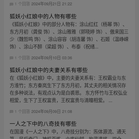
1 个回答
2024年09月21日 21:22
狐妖小红娘中的人物有哪些
《狐妖小红娘》中的部分人物有：涂山红红（杨幂 饰）、
东方月初（龚俊 饰）、涂山雅雅（郭晓婷 饰）、傲来国三
少（魏哲鸣 饰）、涂山容容（胡连馨 饰）、石姬（温峥嵘
饰）、涂山不醉（梁超 饰）、布泰（祝绪...
1 个回答
2024年09月10日 03:36
狐妖小红娘中的夫妻关系有哪些
在《狐妖小红娘》中，主要的夫妻关系有：王权霸业与东
方淮竹；东方秦岚生下了东方月初，其丈夫的相关情况存
在多种说法，有观点认为是白裘恩。 东方怀竹与王权弘业
相爱，生下了王权富贵，王权富贵与清瞳相爱。 ...
1 个回答
2024年09月09日 21:08
一人之下中的八奇技有哪些
在国漫《一人之下》中，八奇技分别为：炁体源流、通天
箓、风后奇门、神机百炼、六库仙贼、拘灵遣将、双全