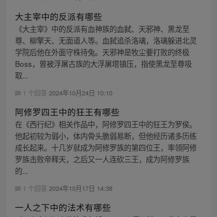
大主宰中的反派有哪些
《大主宰》中的反派有血神族的血弑、天邪神、黑龙至
尊、柳擎天、无面道人等。血弑追杀洛璃，洛璃躲进北灵
学院后他在外面守株待兔。天邪神是牧尘要打败的终极
Boss，曾被浮屠古族的大浮屠塔镇压，指使黑龙至尊吸
取...
1 个回答
2024年10月24日 10:10
阿修罗四王中的狂王有哪些
在《西行纪》相关作品中，阿修罗四王中的狂王为罗侯。
他起初较为弱小，体内骨头脆弱易断，但他经历诸多历练
成长起来。十几岁就成为阿修罗族的第四位王，率领阿修
罗族击败帝释天，之后又一人连砍三王，成为阿修罗族
的...
1 个回答
2024年10月17日 14:38
一人之下中的法术有哪些