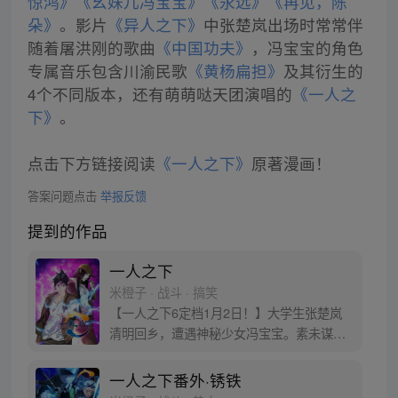
惊鸿》
《幺妹儿冯宝宝》
《永远》
《再见，陈
朵》
。影片
《异人之下》
中张楚岚出场时常常伴
随着屠洪刚的歌曲
《中国功夫》
，冯宝宝的角色
专属音乐包含川渝民歌
《黄杨扁担》
及其衍生的
4个不同版本，还有萌萌哒天团演唱的
《一人之
下》
。
点击下方链接阅读
《一人之下》
原著漫画！
答案问题点击
举报反馈
提到的作品
一人之下
米橙子 · 战斗 · 搞笑
【一人之下6定档1月2日！】大学生张楚岚
清明回乡，遭遇神秘少女冯宝宝。素未谋面
的冯宝宝却对张楚岚异常熟悉，并将其带去
自己打工的快递公司。为了帮冯宝宝寻找她
一人之下番外·锈铁
的身世，也为了查清自己与爷爷身上的秘