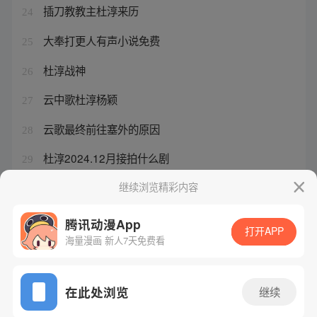
插刀教教主杜淳来历
24
大奉打更人有声小说免费
25
杜淳战神
26
云中歌杜淳杨颖
27
云歌最终前往塞外的原因
28
杜淳2024.12月接拍什么剧
29
杜淳秦昊2024年的新剧
继续浏览精彩内容
30
腾讯动漫App
打开APP
海量漫画 新人7天免费看
腾讯漫画
起点读书
QQ阅读
网站备案/许可证号：粤B2-20090059-5
在此处浏览
继续
Copyright©1998 - 2026 Tencent. All Rights Reserved