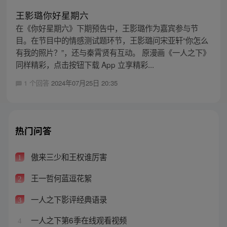
王影璐你好星期六
在《你好星期六》下期预告中，王影璐作为嘉宾参与节
目。在节目中的情感测试题环节，王影璐问宋亚轩“你怎么
有我的照片？”，还与秦霄贤有互动。 原漫画《一人之下》
同样精彩，点击按钮下载 App 立享精彩...
1 个回答
2024年07月25日 20:35
热门问答
傲来三少和王权谁厉害
1
王一哲何蓝逗花絮
2
一人之下影评经典语录
3
一人之下第6季在线观看视频
4