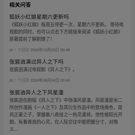
相关问答
狐妖小红娘星期六更新吗
《狐妖小红娘》每周五停更一次，星期六不更新。 等待电
视剧的同时，也可以点击下方链接来阅读《狐妖小红娘》
原著提前了解剧情了！
1 个回答
2024年10月03日 09:46
张宸逍演过异人之下吗
张宸逍演过电视剧《异人之下》。
1 个回答
2024年09月24日 03:40
张宸逍异人之下风星潼
张宸逍在剧版《异人之下》中饰演风星潼。风星潼是米二
所创作漫画《一人之下》及其衍生作品中的登场角色，是
风正豪之子，掌握着八奇技之一拘灵遣将。他性格阳光开
朗，有着善良的心灵，在人际交往中能把握分寸，对情
义...