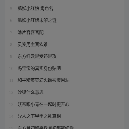
狐妖小红娘 角色名
5
狐妖小红娘未解之谜
6
涂片容容官配
7
灵笼男主喜欢谁
8
东方纤云是受还是攻
9
冯宝宝的真实身份贴吧
10
和平精英梦幻火箭被爆网站
11
沙狐什么意思
12
妖帝跟小青在一起时更开心
13
异人之下甲申之乱真相
14
东方月初和平丘月初都能续缘
15