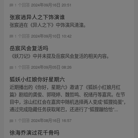
1 个回答
2024年09月16日 20:51
张宸逍异人之下饰演谁
张宸逍在《异人之下》中饰演风清潼。
1 个回答
2024年09月10日 10:42
岳宸风会复活吗
《妖刀记》中并未提及岳宸风会复活的相关内容。
1 个回答
2024年09月05日 08:26
狐妖小红娘你好星期六
近期播出的《你好，星期六》邀请了《狐妖小红娘月红
篇》剧组的龚俊、郭晓婷、魏哲鸣、祝绪丹等嘉宾。在节
目中，涂山红红会在嘉宾中随机选择两人变成“狐狸捣蛋”，
通过完成隐藏任务获取尾巴，还进行了“狐狸蹦恰恰”...
1 个回答
2024年08月16日 16:57
徐海乔演过花千骨吗