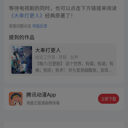
等待电视剧的同时，也可以点击下方链接来阅读
《大奉打更人》
经典原著了！
答案问题点击
举报反馈
提到的作品
大奉打更人
绘远工作室 · 穿越 · 女神
【每六/日更新】 这个世界，有儒；有道；有
佛；有妖；有术！ 许七安穿越醒来，发现自
己身处囹圄，三日后就要流放边陲？！ 他起
初的梦想只是自保，顺便在这个世界里当个
富翁悠闲度日，结果…… 改编自阅文集团作
腾讯动漫App
者卖报小郎君同名小说 QQ群号：
立即下载
799493374
海量正版漫画畅快看