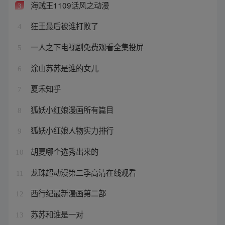
海贼王1109话风之动漫
3
狂王最后被谁打败了
4
一人之下电视剧免费观看全集投屏
5
涂山苏苏是谁的女儿
6
夏禾知乎
7
狐妖小红娘漫画所有篇目
8
狐妖小红娘人物实力排行
9
胡夏哪个选秀出来的
10
龙珠超动漫第二季高清在线观看
11
西行纪最新漫画第二部
12
苏苏和谁是一对
13