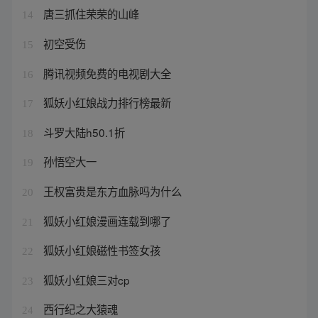
唐三抓住荣荣的山峰
14
初空受伤
15
腾讯视频免费的电视剧大全
16
狐妖小红娘战力排行榜最新
17
斗罗大陆h50.1折
18
孙悟空大一
19
王权富贵是东方血脉吗为什么
20
狐妖小红娘漫画连载到哪了
21
狐妖小红娘磁性书签女孩
22
狐妖小红娘三对cp
23
西行纪之大猿魂
24