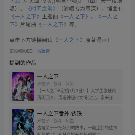
下3》
片头曲TV版)(翻自小魂)》（由广天一夜演
唱）、
《时间之海》
（演唱者为周深），插曲有
《一人之下》
主题曲
《一人之下》
、
《一人之
下》
片尾曲
《一人之下》
等。
点击下方链接阅读
《一人之下》
原著漫画！
答案问题点击
举报反馈
提到的作品
一人之下
米橙子 · 战斗 · 搞笑
【一人之下6定档1月2日！】大学生张楚岚
清明回乡，遭遇神秘少女冯宝宝。素未谋面
的冯宝宝却对张楚岚异常熟悉，并将其带去
自己打工的快递公司。为了帮冯宝宝寻找她
一人之下番外·锈铁
的身世，也为了查清自己与爷爷身上的秘
米橙子 · 战斗 · 热血
密，张楚岚的生活被彻底颠覆，与冯宝宝一
这是关于一把妖刀的故事，一段尘封的往事
同踏上“异人”之旅。
即将被宝宝和楚岚掀开神秘的面纱。