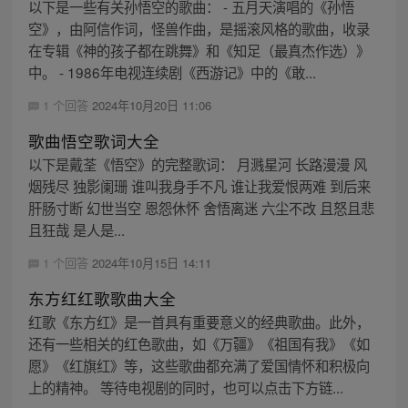
以下是一些有关孙悟空的歌曲： - 五月天演唱的《孙悟
空》，由阿信作词，怪兽作曲，是摇滚风格的歌曲，收录
在专辑《神的孩子都在跳舞》和《知足（最真杰作选）》
中。 - 1986年电视连续剧《西游记》中的《敢...
1 个回答
2024年10月20日 11:06
歌曲悟空歌词大全
以下是戴荃《悟空》的完整歌词： 月溅星河 长路漫漫 风
烟残尽 独影阑珊 谁叫我身手不凡 谁让我爱恨两难 到后来
肝肠寸断 幻世当空 恩怨休怀 舍悟离迷 六尘不改 且怒且悲
且狂哉 是人是...
1 个回答
2024年10月15日 14:11
东方红红歌歌曲大全
红歌《东方红》是一首具有重要意义的经典歌曲。此外，
还有一些相关的红色歌曲，如《万疆》《祖国有我》《如
愿》《红旗红》等，这些歌曲都充满了爱国情怀和积极向
上的精神。 等待电视剧的同时，也可以点击下方链...