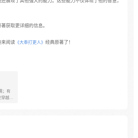
境还展现了其他强大的能力。这些能力不仅体现了他的智慧，
。
原著获取更详细的信息。
接来阅读
经典原著了！
《大奉打更人》
儒；有
安穿越醒
就要流
自保，顺
日，结
报小郎君