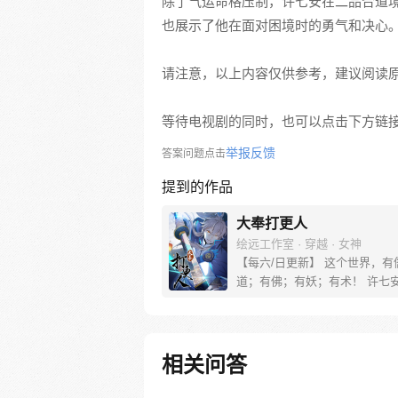
除了气运命格压制，许七安在二品合道
也展示了他在面对困境时的勇气和决心
请注意，以上内容仅供参考，建议阅读
等待电视剧的同时，也可以点击下方链
举报反馈
答案问题点击
提到的作品
大奉打更人
绘远工作室 · 穿越 · 女神
【每六/日更新】 这个世界，有
道；有佛；有妖；有术！ 许七
来，发现自己身处囹圄，三日后
放边陲？！ 他起初的梦想只是
便在这个世界里当个富翁悠闲度
果…… 改编自阅文集团作者卖
相关问答
同名小说 QQ群号：799493374