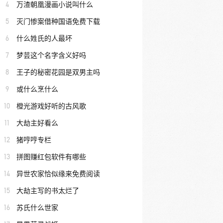
4
万渣朝凰漫画小说叫什么
5
灭门惨案借种国语免费下载
6
什么姓氏的人最坏
7
梦芸这个名字含义好吗
8
王子的秘密花园是双男主吗
9
或什么烹什么
10
橙光游戏好听的古风歌
11
大劫主好看么
12
猪哼哼专栏
13
拼图赚红包软件有哪些
14
异世农家恰似缘来免费阅读
15
大劫主写的书太烂了
16
苏氏什么世家