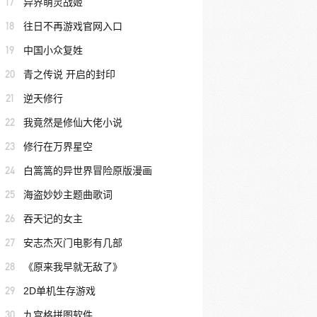
17
异界萌灵战姬
18
往日不再游戏官网入口
19
中国小众复姓
20
青之传说 开启的封印
21
逆天修行
22
我竟然是修仙大佬小说
23
修行在万界星空
24
白篙篙的异世界冒险原版漫画
25
海盗妙妙主题曲歌词
26
吞天记的女主
27
安志杰灭门电影有几部
28
《原来我早就无敌了》
29
2D单机生存游戏
30
九宫格拼图软件