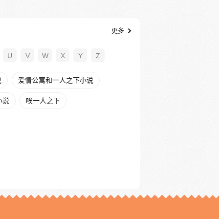
更多
U
V
W
X
Y
Z
说
爱情公寓和一人之下小说
小说
唉一人之下