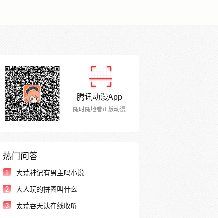
腾讯动漫App
随时随地看正版动漫
热门问答
1
大荒神记有男主吗小说
2
大人玩的拼图叫什么
3
太荒吞天诀在线收听