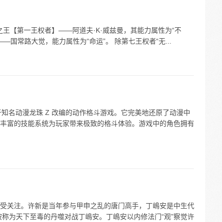
之王【第一王权者】——阿道夫·K·威兹曼，其能力属性为“不
——国常路大觉，能力属性为“命运”。 除第七王权者“无...
基于知名动漫龙珠 Z 改编的动作格斗游戏。它完美地还原了动漫中
丰富的技能系统为玩家带来极致的格斗体验。游戏中的角色拥有
受关注。许新是当年参与甲申之乱的唐门高手，丁嶋安是中生代
被称为天下至毒的丹噬对战丁嶋安。丁嶋安以内修法门“观”察觉许