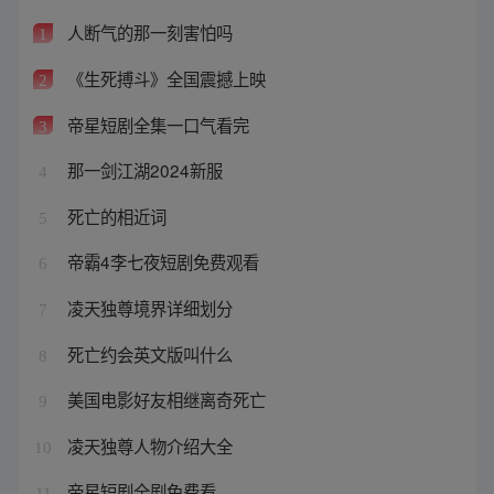
人断气的那一刻害怕吗
1
《生死搏斗》全国震撼上映
2
帝星短剧全集一口气看完
3
那一剑江湖2024新服
4
死亡的相近词
5
帝霸4李七夜短剧免费观看
6
凌天独尊境界详细划分
7
死亡约会英文版叫什么
8
美国电影好友相继离奇死亡
9
凌天独尊人物介绍大全
10
帝星短剧全剧免费看
11