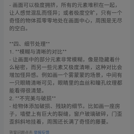
- 画面可以极度拥挤，所有的元素堆积在一起，
让人感觉混乱而怪异；或者极度空旷，只有一个
奇怪的物体孤零零地处在画面中心，周围是无尽
的空白。
**四、细节处理**
1. **模糊与清晰的对比**
- 让画面中的部分元素非常模糊，像是隐藏着什
么秘密，而另一些元素又极度清晰，这种对比会
增加怪异感。例如画一个雾蒙蒙的场景，中间有
一只眼睛清晰可见，眼睛里的血丝和瞳孔纹理都
能看得很清楚。
2. **不完美与破损**
- 给物体添加破损、残缺的细节。比如画一座房
子，墙壁上有巨大的裂缝，窗户玻璃破碎，门歪
歪斜斜地挂着，周围还长满了奇怪的藤蔓。
答案问题点击
举报反馈