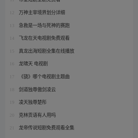
万神主宰境界划分详细
12
急救是一场与死神的赛跑
13
飞龙在天电视剧免费观看
14
真龙出海短剧全集在线播放
15
龙啸天 电视剧
16
《骁》哪个电视剧主题曲
17
剑道独尊傲剑凌云
18
凌天独尊楚彤
19
克林贡语有人用吗
20
龙帝传说短剧免费观看全集
21