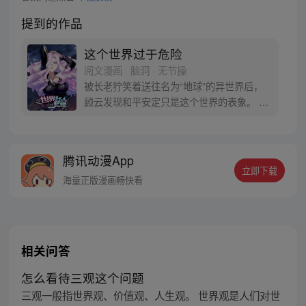
提到的作品
这个世界过于危险
阅文漫画 · 脑洞 · 无节操
被长老狞笑着送往名为“地球”的异世界后，
顾云发现和平安定只是这个世界的表象。 恶
灵丛生、妖魔遍地，当一个个扭曲的恶灵出
现在他的面前之时，顾云终于找到了回家的
感觉。 于是，一个让无数恶灵提心吊胆，夜
腾讯动漫App
不能寐的都市传说诞生了 《这个世界过于危
立即下载
险》每周三、六双更，读者群：561675062
海量正版漫画畅快看
相关问答
怎么看待三观这个问题
三观一般指世界观、价值观、人生观。 世界观是人们对世