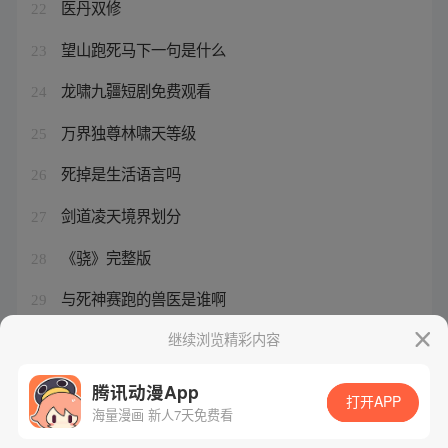
医丹双修
22
望山跑死马下一句是什么
23
龙啸九疆短剧免费观看
24
万界独尊林啸天等级
25
死掉是生活语言吗
26
剑道凌天境界划分
27
《骁》完整版
28
与死神赛跑的兽医是谁啊
29
龙啸是哪部电视剧
继续浏览精彩内容
30
腾讯动漫App
打开APP
海量漫画 新人7天免费看
腾讯漫画
起点读书
QQ阅读