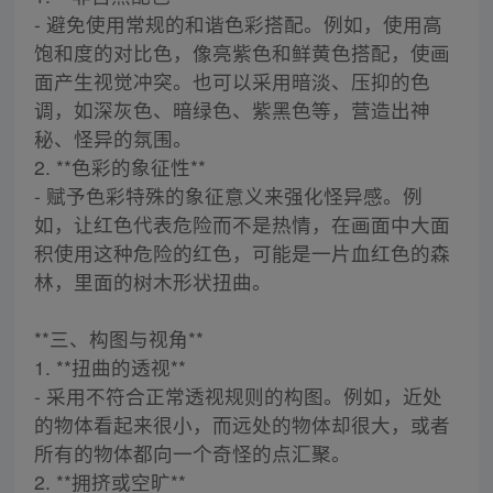
- 避免使用常规的和谐色彩搭配。例如，使用高
饱和度的对比色，像亮紫色和鲜黄色搭配，使画
面产生视觉冲突。也可以采用暗淡、压抑的色
调，如深灰色、暗绿色、紫黑色等，营造出神
秘、怪异的氛围。
2. **色彩的象征性**
- 赋予色彩特殊的象征意义来强化怪异感。例
如，让红色代表危险而不是热情，在画面中大面
积使用这种危险的红色，可能是一片血红色的森
林，里面的树木形状扭曲。
**三、构图与视角**
1. **扭曲的透视**
- 采用不符合正常透视规则的构图。例如，近处
的物体看起来很小，而远处的物体却很大，或者
所有的物体都向一个奇怪的点汇聚。
2. **拥挤或空旷**