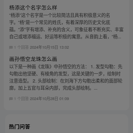
杨添这个名字怎么样
“杨添”这个名字是一个比较简洁且具有积极意义的名
字。“杨”是一个常见的姓氏，有着深厚的历史文化底
蕴。“添”字有增添、补充的含义，可象征着不断充实、丰富
自己或增添福运、好运等积极的寓意。从音韵上看，“杨...
1 个回答
2024年10月15日 13:02
画孙悟空龙珠怎么画
以下是一种画《龙珠》中孙悟空的方法： 1. 发型勾勒：先
勾勒出他坚硬、有棱角的发型，这是关键的一步，绘制时
注意造型。 2. 头部绘制：在刘海下方勾勒出柔和的面部轮
廓，加上五官与耳朵内部，完成头部绘制。...
1 个回答
2024年10月28日 01:09
热门问答