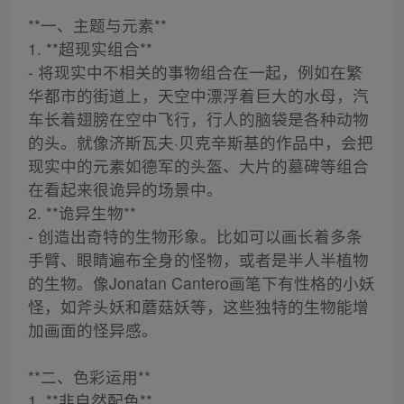
**一、主题与元素**
1. **超现实组合**
- 将现实中不相关的事物组合在一起，例如在繁
华都市的街道上，天空中漂浮着巨大的水母，汽
车长着翅膀在空中飞行，行人的脑袋是各种动物
的头。就像济斯瓦夫·贝克辛斯基的作品中，会把
现实中的元素如德军的头盔、大片的墓碑等组合
在看起来很诡异的场景中。
2. **诡异生物**
- 创造出奇特的生物形象。比如可以画长着多条
手臂、眼睛遍布全身的怪物，或者是半人半植物
的生物。像Jonatan Cantero画笔下有性格的小妖
怪，如斧头妖和蘑菇妖等，这些独特的生物能增
加画面的怪异感。
**二、色彩运用**
1. **非自然配色**