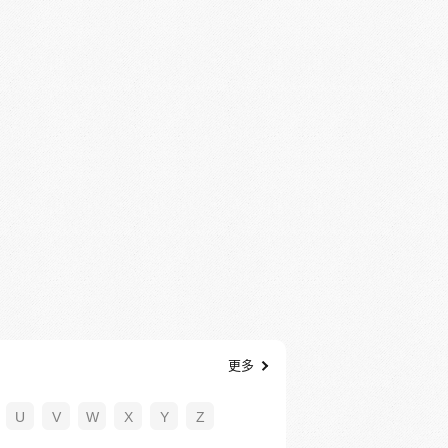
更多
U
V
W
X
Y
Z