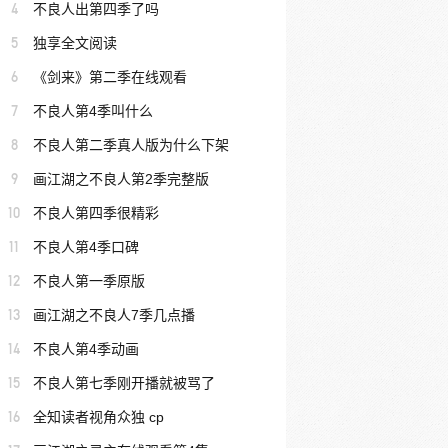
4
不良人出第四季了吗
5
独享全文阅读
6
《剑来》第二季在线观看
7
不良人第4季叫什么
8
不良人第二季真人版为什么下架
9
画江湖之不良人第2季完整版
10
不良人第四季很精彩
11
不良人第4季口碑
12
不良人第一季原版
13
画江湖之不良人7季几点播
14
不良人第4季动画
15
不良人第七季刚开播就被骂了
16
全知读者视角众独 cp