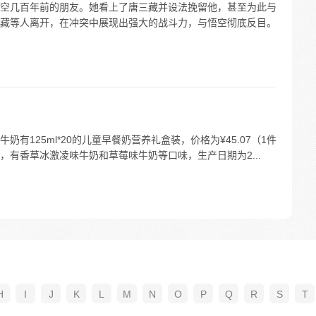
空几百年前的朋友。她看上了唐三藏并设法挽留他，甚至为此与
藏等人离开，在冲突中展现出强大的战斗力，与悟空彻底反目。
有125ml*20的儿童早餐奶营养礼盒装，价格为¥45.07（1件
，有香草冰激凌味牛奶和草莓味牛奶等口味，生产日期为2...
H
I
J
K
L
M
N
O
P
Q
R
S
T