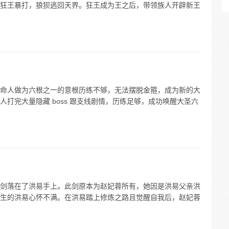
狂王暴打，狼狈逃回天界。狂王成为王之后，带领族人开辟新王
命人做为六根之一的意根历练不够，无法摆脱金箍，成为新的大
打完大量隐藏 boss 跟支线剧情，历练足够，成功唤醒大圣六
剑落在了洪易手上。此剑原本为赵妃蓉所有，她因是洪易父亲洪
生的洪易心怀不满。在洪易踏上修炼之路且觉醒自我后，赵妃蓉