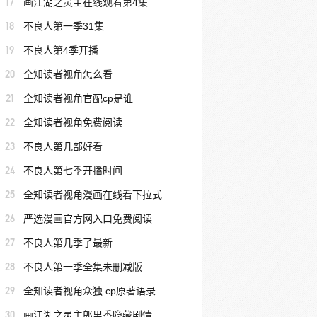
17
画江湖之灵主在线观看第4集
18
不良人第一季31集
19
不良人第4季开播
20
全知读者视角怎么看
21
全知读者视角官配cp是谁
22
全知读者视角免费阅读
23
不良人第几部好看
24
不良人第七季开播时间
25
全知读者视角漫画在线看下拉式
26
严选漫画官方网入口免费阅读
27
不良人第几季了最新
28
不良人第一季全集未删减版
29
全知读者视角众独 cp原著语录
30
画江湖之灵主郎里香隐藏剧情