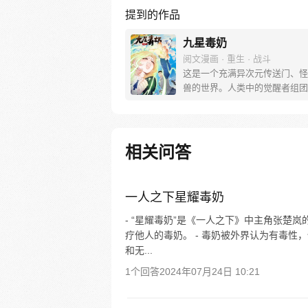
提到的作品
九星毒奶
阅文漫画 · 重生 · 战斗
这是一个充满异次元传送门、怪
兽的世界。人类中的觉醒者组团
种怪物，守护着和平。魂穿而来
皮在漂亮姐姐的贴心教育下，从
能儿，成长为队友跟对手都要吓
的医疗系觉醒者，因其奶谁谁社
相关问答
点，人称“毒奶”（每周六、周日
一人之下星耀毒奶
- “星耀毒奶”是《一人之下》中主角张楚
疗他人的毒奶。 - 毒奶被外界认为有毒
和无...
1个回答
2024年07月24日 10:21