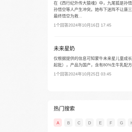
在《西行纪外传大猿魂》中，九尾狐是孙悟
孙悟空等人产生冲突。她布下迷阵不让唐三
最终悟空为救...
1个回答
2024年10月16日 17:45
未来星奶
仅根据提供的信息可知蒙牛未来星儿童成长牛奶
起批），产品为国产，含有80%生牛乳配方
1个回答
2024年10月25日 03:45
热门搜索
A
B
C
D
E
F
G