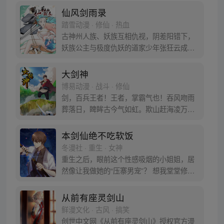
了前世记忆。 令他感到头疼的是，他做了很
仙风剑雨录
多混账事。但事情既然已经发生，他将会继
踏雪动漫 · 修仙 · 热血
续披着纨绔的外衣，手持三尺青锋，掀起天
古神州人族、妖族互相仇视，阴差阳错下，
下之势。
妖族公主与极度仇妖的道家少年张狂云成为
搭档，并被迫‘协助捉妖’......误会缘起，捉妖
纷争，同门黑手，复仇怒焰，阴谋罗网，血
大剑神
火嫁衣，编织成一个最心动的仙侠传奇。
博易动漫 · 战斗 · 修仙
剑，百兵王者！王者，掌霸气也！吞风吻雨
葬落日，睥眸古今气如虹。欺山赶海凌万
界，笑傲琼宵血染天。万界称尊，剑主浮
沉！少年方昊天天生剑心，因祸得福，获无
本剑仙绝不吃软饭
上神功，修无双剑法。情深美女万世伴，热
冬漫社 · 重生 · 女神
血兄弟万世随。三尺长剑刺苍穹，舞长天，
重生之后，眼前这个性感吸烟的小姐姐，居
斩日月，覆天地，登剑道彼岸，傲剑九重
然像让我做她的“压寨男宠”？ 想我堂堂修仙
天。（更新/每周三、周六）
界大佬，绝不能在区区女权世界英雄气短、
沉迷美色！ 看我如何翻手为云覆手为雨，在
从前有座灵剑山
女人们的世界闯出一片天！ ①群已满，请加
鲜漫文化 · 古风 · 搞笑
②群：1048832488 ③群：1017377937 ④
创世中文网《从前有座灵剑山》授权官方漫