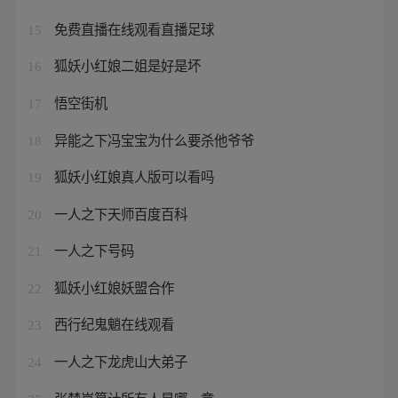
免费直播在线观看直播足球
15
狐妖小红娘二姐是好是坏
16
悟空街机
17
异能之下冯宝宝为什么要杀他爷爷
18
狐妖小红娘真人版可以看吗
19
一人之下天师百度百科
20
一人之下号码
21
狐妖小红娘妖盟合作
22
西行纪鬼魈在线观看
23
一人之下龙虎山大弟子
24
张楚岚算计所有人是哪一章