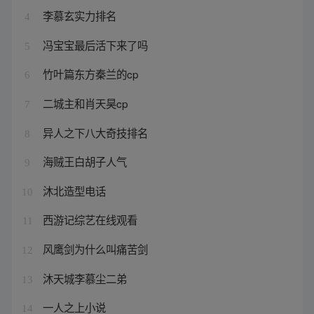
李慕玄实力排名
4
冯宝宝最后活下来了吗
5
竹叶篇东方秦兰的cp
6
二城主和肖天昊cp
7
异人之下八大奇技排名
8
海贼王白胡子人气
9
沐北造型电话
10
西游记综艺在线观看
11
风鹰剑为什么叫痛苦剑
12
沐天城李慕尘二弟
13
一人之上小说
14