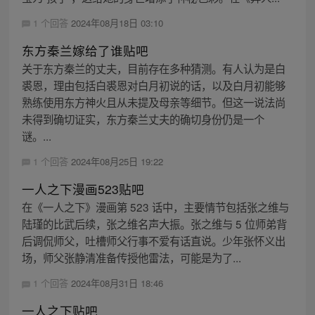
1 个回答
2024年08月18日 03:10
东方秦兰嫁给了谁贴吧
关于东方秦兰的丈夫，目前存在多种猜测。有人认为是白
裘恩，理由包括白裘恩对白月初说的话，以及白月初能够
熟练使用东方神火且从未提及母亲等细节。但这一说法尚
未得到确切证实，东方秦兰丈夫的确切身份仍是一个
谜。...
1 个回答
2024年08月25日 19:22
一人之下漫画523贴吧
在《一人之下》漫画第 523 话中，主要情节包括张之维与
陆瑾的比武后续，张之维名声大振。张之维与 5 位师弟背
后调侃师父，吐槽师父行事不爱有话直说。少年张怀义出
场，师父张静清准备传授他雷法，可能是为了...
1 个回答
2024年08月31日 18:46
一人之下贴吧