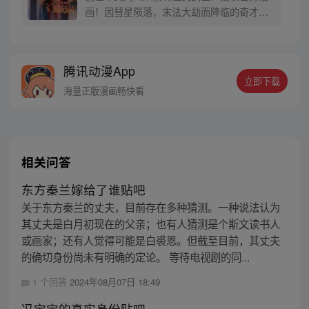
群：725164854 【每周二、六更新！】
画！因彗星陨落，末法大劫而降临的奇才，
来自现代世界的穿越者王陆，怀着千年未有
的空灵根，踏入灵剑派山门，走上了一条智
商碾压异界，成为绝世逗逼强者的不寻常
腾讯动漫App
路！每周三，周日更新！
立即下载
海量正版漫画畅快看
相关问答
东方秦兰嫁给了谁贴吧
关于东方秦兰的丈夫，目前存在多种猜测。一种说法认为
其丈夫是白月初现在的父亲；也有人猜测是个斯文读书人
或画家；还有人觉得可能是白裘恩。但截至目前，其丈夫
的确切身份尚未有明确的定论。 等待电视剧的同...
1 个回答
2024年08月07日 18:49
冯宝宝的真实身份贴吧