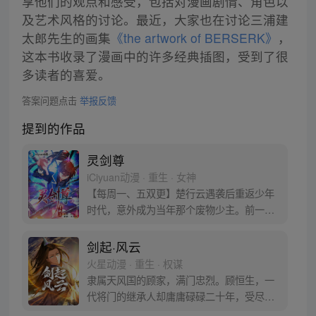
享他们的观点和感受，包括对漫画剧情、角色以
及艺术风格的讨论。最近，大家也在讨论三浦建
太郎先生的画集
《the artwork of BERSERK》
，
这本书收录了漫画中的许多经典插图，受到了很
多读者的喜爱。
答案问题点击
举报反馈
提到的作品
灵剑尊
iCiyuan动漫 · 重生 · 女神
【每周一、五双更】楚行云遇袭后重返少年
时代，意外成为当年那个废物少主。前一
世，他遭恶人陷害，今生，绝不会放过！ 前
世的遗憾，今生，一定要弥补。待到灵剑长
剑起·风云
啸之时，天地三界，我为至尊！ 且看废物少
火星动漫 · 重生 · 权谋
主如何闯荡大陆、遭奇遇，成为叱咤风云的
隶属天风国的顾家，满门忠烈。顾恒生，一
至尊天帝。（漫画粉丝群：534222491）
代将门的继承人却庸庸碌碌二十年，受尽无
数人暗地里的冷嘲热讽。弱冠之日，他恢复