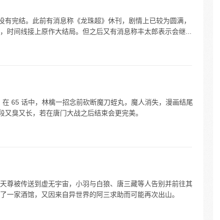
珠超》漫画没有完结。此前有消息称《龙珠超》休刊，剧情上已较为圆满，
，时间线接上原作大结局。但之后又有消息称丰太郎表示会继...
在 65 话中，林檎一招念前砍断魔刀蛭丸，魔人消失，漫画结尾
这段又臭又长，若在唐门大战之后结束会更完美。
天尊被传送到虚无宇宙，小羽与白狼、唐三藏等人告别并前往其
了一家酒馆，又因来自异世界的阿三求助而可能再次出山。