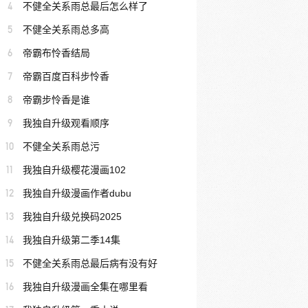
4
不健全关系雨总最后怎么样了
5
不健全关系雨总多高
6
帝霸布怜香结局
7
帝霸百度百科步怜香
8
帝霸步怜香是谁
9
我独自升级观看顺序
10
不健全关系雨总污
11
我独自升级樱花漫画102
12
我独自升级漫画作者dubu
13
我独自升级兑换码2025
14
我独自升级第二季14集
15
不健全关系雨总最后病有没有好
16
我独自升级漫画全集在哪里看