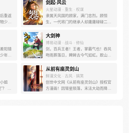
剑起·风云
火星动漫 · 重生 · 权谋
后重返
隶属天风国的顾家，满门忠烈。顾恒
物少
生，一代将门的继承人却庸庸碌碌二十
生，绝
年，受尽无数人暗地里的冷嘲热讽。弱
，一定要
冠之日，他恢复了前世记忆。 令他感到
大剑神
三界，
头疼的是，他做了很多混账事。但事情
博易动漫 · 战斗 · 修仙
闯荡大
既然已经发生，他将会继续披着纨绔的
差阳错
剑，百兵王者！王者，掌霸气也！吞风
尊天
外衣，手持三尺青锋，掀起天下之势。
少年张
吻雨葬落日，睥眸古今气如虹。欺山赶
1）
....误
海凌万界，笑傲琼宵血染天。万界称
复仇怒
尊，剑主浮沉！少年方昊天天生剑心，
从前有座灵剑山
成一个
因祸得福，获无上神功，修无双剑法。
鲜漫文化 · 古风 · 搞笑
情深美女万世伴，热血兄弟万世随。三
小姐
创世中文网《从前有座灵剑山》授权官
尺长剑刺苍穹，舞长天，斩日月，覆天
”？ 想
方漫画！因彗星陨落，末法大劫而降临
地，登剑道彼岸，傲剑九重天。（更新/
区女权
的奇才，来自现代世界的穿越者王陆，
每周三、周六）
我如何翻
怀着千年未有的空灵根，踏入灵剑派山
界闯出
门，走上了一条智商碾压异界，成为绝
04883
世逗逼强者的不寻常路！每周三，周日
725164
更新！