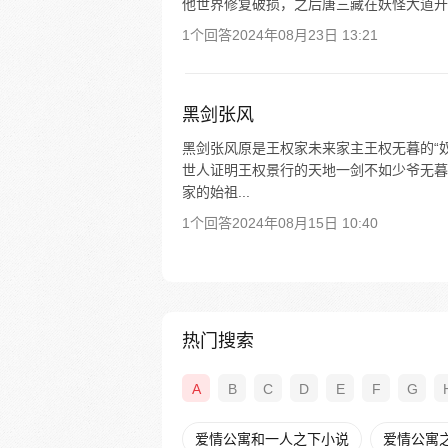
他世界修复破损，之后唐三藏在妖怪大道开
1个回答
2024年08月23日 13:21
黑剑张风
黑剑张风原是王权家未来家主王权无暮的“奴
世人证明王权景行的天地一剑不如少爷无暮
家的始祖...
1个回答
2024年08月15日 10:40
热门搜索
A
B
C
D
E
F
G
爱情公寓和一人之下小说
爱情公寓之