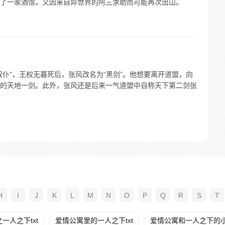
了一家酒馆，又因来自异世界的阿三求助而可能再次出山。
仆”，王权无暮死后，张风改名为“黑剑”。他想要离开道盟，向
的天地一剑。此外，张风还是后来一气道盟中自称天下第二剑张
H
I
J
K
L
M
N
O
P
Q
R
S
T
一人之下txt
爱情公寓里的一人之下txt
爱情公寓和一人之下的