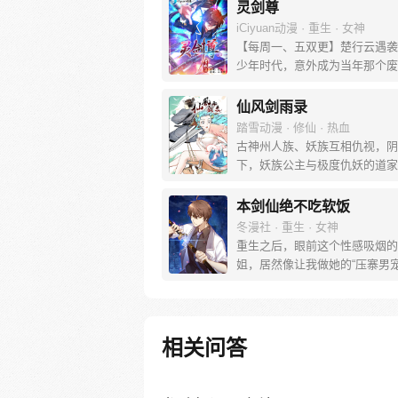
灵剑尊
iCiyuan动漫 · 重生 · 女神
【每周一、五双更】楚行云遇袭
少年时代，意外成为当年那个废
主。前一世，他遭恶人陷害，今
不会放过！ 前世的遗憾，今生
仙风剑雨录
弥补。待到灵剑长啸之时，天地
踏雪动漫 · 修仙 · 热血
我为至尊！ 且看废物少主如何
古神州人族、妖族互相仇视，阴
陆、遭奇遇，成为叱咤风云的至
下，妖族公主与极度仇妖的道家
帝。（漫画粉丝群：53422249
狂云成为搭档，并被迫‘协助捉妖’..
会缘起，捉妖纷争，同门黑手，
本剑仙绝不吃软饭
焰，阴谋罗网，血火嫁衣，编织
冬漫社 · 重生 · 女神
最心动的仙侠传奇。
重生之后，眼前这个性感吸烟的
姐，居然像让我做她的“压寨男宠
我堂堂修仙界大佬，绝不能在区
世界英雄气短、沉迷美色！ 看
手为云覆手为雨，在女人们的世
一片天！ ①群已满，请加②群：1
相关问答
2488 ③群：1017377937 ④群：
854 【每周二、六更新！】