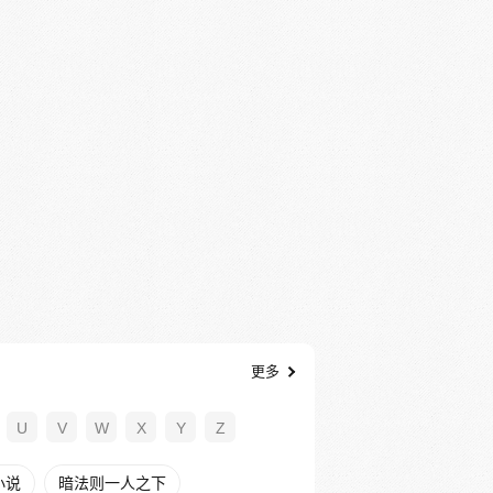
更多
U
V
W
X
Y
Z
小说
暗法则一人之下