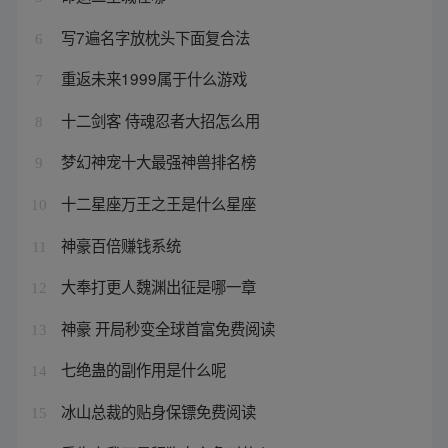
写7遍名字放枕头下面复合法
6
重返未来1999属于什么游戏
7
十二剑客 侍魂忍者大招怎么用
8
梦幻神宠十大最强神兽排名榜
9
十二星座万王之王是什么星座
10
神豪百倍赚钱系统
11
大奉打更人魏渊出征是哪一章
12
神豪 开局秒变全球首富免费阅读
13
七绝蛊的副作用是什么呢
14
冰山总裁的贴身保镖免费阅读
15