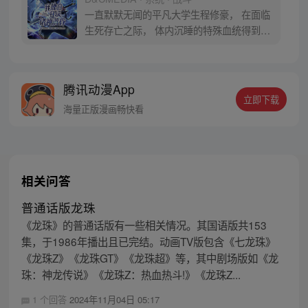
际，他居然获得了升级系统！在系统的利用
一直默默无闻的平凡大学生程修豪， 在面临
下，他能成为最强猎人吗？
生死存亡之际， 体内沉睡的特殊血统得到觉
醒！ “站起来。” 凌驾于死亡之上，支配亡灵
的猎人， 敬请关注程修豪的打怪升级之路！
* 本作品沿用了《我独自升级》的世界观。
腾讯动漫App
立即下载
海量正版漫画畅快看
相关问答
普通话版龙珠
《龙珠》的普通话版有一些相关情况。其国语版共153
集，于1986年播出且已完结。动画TV版包含《七龙珠》
《龙珠Z》《龙珠GT》《龙珠超》等，其中剧场版如《龙
珠：神龙传说》《龙珠Z：热血热斗!》《龙珠Z...
1 个回答
2024年11月04日 05:17