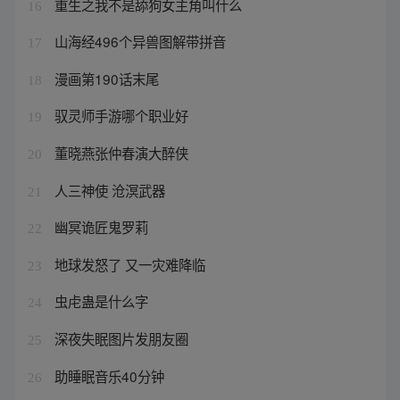
重生之我不是舔狗女主角叫什么
16
山海经496个异兽图解带拼音
17
漫画第190话末尾
18
驭灵师手游哪个职业好
19
董晓燕张仲春演大醉侠
20
人三神使 沧溟武器
21
幽冥诡匠鬼罗莉
22
地球发怒了 又一灾难降临
23
虫虍蛊是什么字
24
深夜失眠图片发朋友圈
25
助睡眠音乐40分钟
26