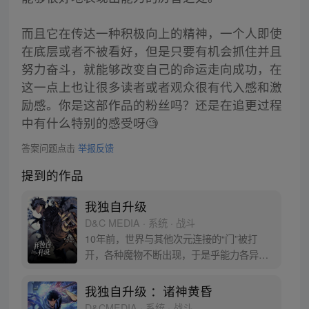
而且它在传达一种积极向上的精神，一个人即使
在底层或者不被看好，但是只要有机会抓住并且
努力奋斗，就能够改变自己的命运走向成功，在
这一点上也让很多读者或者观众很有代入感和激
励感。你是这部作品的粉丝吗？还是在追更过程
中有什么特别的感受呀🧐
答案问题点击
举报反馈
提到的作品
我独自升级
D&C MEDIA · 系统 · 战斗
10年前，世界与其他次元连接的“门”被打
开，各种魔物不断出现，于是乎能力各异的
猎魔者也随之出现，被称为“猎人”。程肖宇
是一名实力最弱的E级猎人，在一次挑战任
我独自升级 ：诸神黄昏
务中，遇到了可怕的隐藏挑战。生死存亡之
D&CMEDIA · 系统 · 战斗