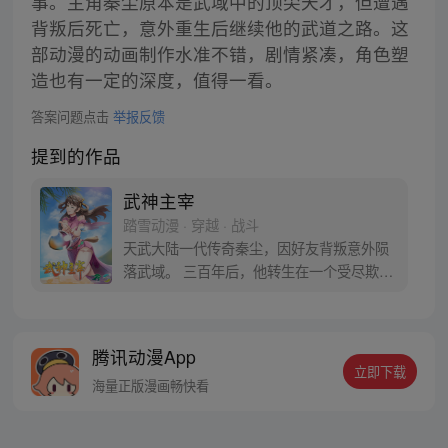
事。主角秦尘原本是武域中的顶尖天才，但遭遇
背叛后死亡，意外重生后继续他的武道之路。这
部动漫的动画制作水准不错，剧情紧凑，角色塑
造也有一定的深度，值得一看。
答案问题点击
举报反馈
提到的作品
武神主宰
踏雪动漫 · 穿越 · 战斗
天武大陆一代传奇秦尘，因好友背叛意外陨
落武域。 三百年后，他转生在一个受尽欺凌
的王府私生子身上，利用前世造诣，凝神
功、炼神丹，逆天而上，强势崛起，从此踏
上一段震惊大陆的惊世之旅…
腾讯动漫App
立即下载
海量正版漫画畅快看