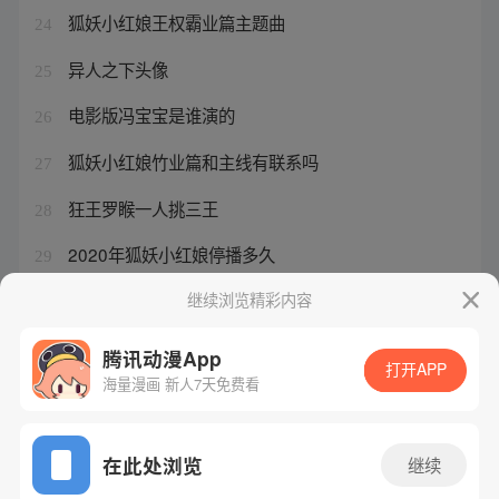
狐妖小红娘王权霸业篇主题曲
24
异人之下头像
25
电影版冯宝宝是谁演的
26
狐妖小红娘竹业篇和主线有联系吗
27
狂王罗睺一人挑三王
28
2020年狐妖小红娘停播多久
29
狐妖小红娘镜花缘篇更新到第几集
继续浏览精彩内容
30
腾讯动漫App
打开APP
海量漫画 新人7天免费看
腾讯漫画
起点读书
QQ阅读
网站备案/许可证号：粤B2-20090059-5
在此处浏览
继续
Copyright©1998 - 2026 Tencent. All Rights Reserved