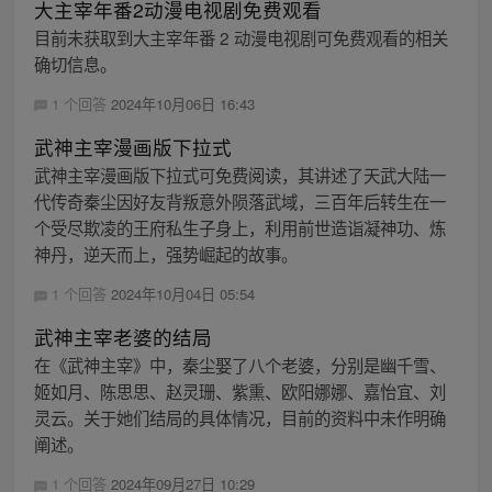
大主宰年番2动漫电视剧免费观看
目前未获取到大主宰年番 2 动漫电视剧可免费观看的相关
确切信息。
1 个回答
2024年10月06日 16:43
武神主宰漫画版下拉式
武神主宰漫画版下拉式可免费阅读，其讲述了天武大陆一
代传奇秦尘因好友背叛意外陨落武域，三百年后转生在一
个受尽欺凌的王府私生子身上，利用前世造诣凝神功、炼
神丹，逆天而上，强势崛起的故事。
1 个回答
2024年10月04日 05:54
武神主宰老婆的结局
在《武神主宰》中，秦尘娶了八个老婆，分别是幽千雪、
姬如月、陈思思、赵灵珊、紫熏、欧阳娜娜、嘉怡宜、刘
灵云。关于她们结局的具体情况，目前的资料中未作明确
阐述。
1 个回答
2024年09月27日 10:29