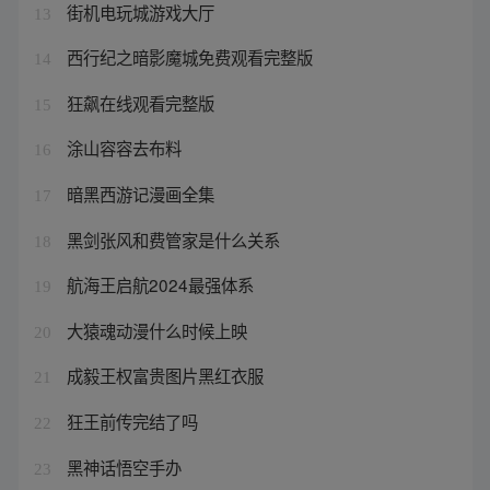
街机电玩城游戏大厅
13
西行纪之暗影魔城免费观看完整版
14
狂飙在线观看完整版
15
涂山容容去布料
16
暗黑西游记漫画全集
17
黑剑张风和费管家是什么关系
18
航海王启航2024最强体系
19
大猿魂动漫什么时候上映
20
成毅王权富贵图片黑红衣服
21
狂王前传完结了吗
22
黑神话悟空手办
23