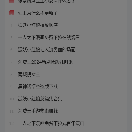
张楚岚冯宝宝小说叫什么名字
2
狂王为什么不更新了
3
狐妖小红娘播放顺序
4
一人之下漫画免费下拉在线观看
5
狐妖小红娘让人流鼻血的场面
6
海贼王2024新剧场版几时来
7
南城院女主
8
黑神话悟空盗版下载
9
狐妖小红娘总篇集合集
10
海贼王手游热血航线
11
一人之下漫画免费下拉式百年漫画
12