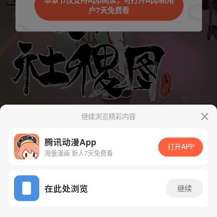
本章节仅支持App阅读，可打开App新用
户7天免费看
继续浏览精彩内容
下一话
腾漫App免费看
腾讯动漫App
打开APP
海量漫画 新人7天免费看
App免费看
在此处浏览
继续
334话 1/1