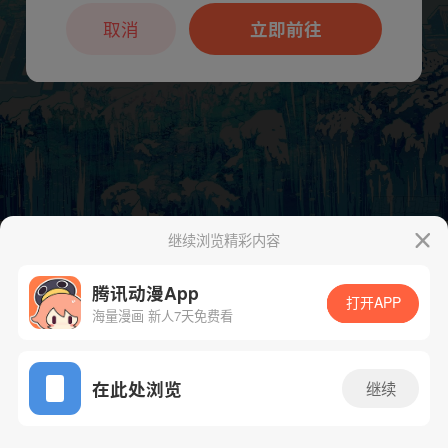
本章节仅支持App阅读，可打开App新用
户7天免费看
取消
立即前往
继续浏览精彩内容
下一话
腾漫App免费看
腾讯动漫App
打开APP
海量漫画 新人7天免费看
App免费看
在此处浏览
继续
303话 1/1