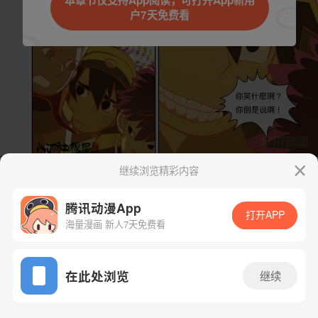
本章节仅支持App阅读，可打开App新用
户7天免费看
取消
立即前往
继续浏览精彩内容
下一话
腾漫App免费看
腾讯动漫App
打开APP
海量漫画 新人7天免费看
App免费看
在此处浏览
继续
239话 1/1