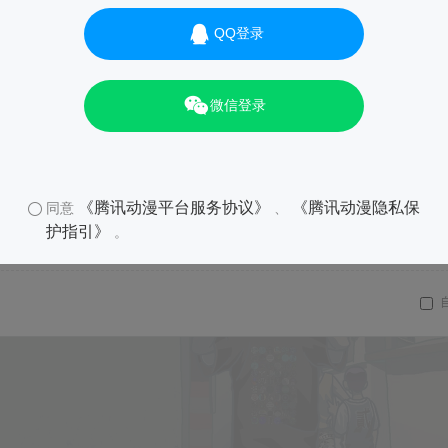
QQ登录
微信登录
《腾讯动漫平台服务协议》
《腾讯动漫隐私保
同意
、
护指引》
。