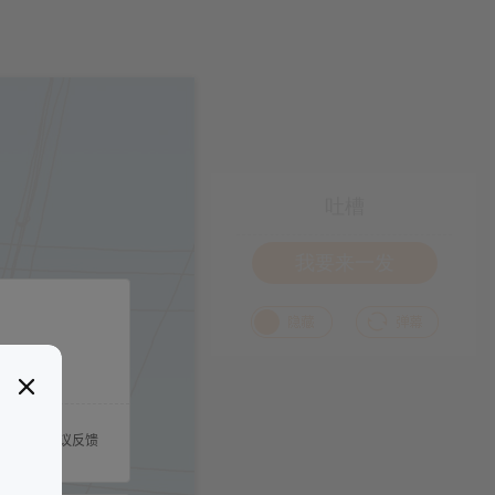
吐槽
我要来一发