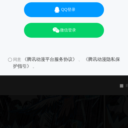
QQ登录
微信登录
《腾讯动漫平台服务协议》
《腾讯动漫隐私保
同意
、
护指引》
。