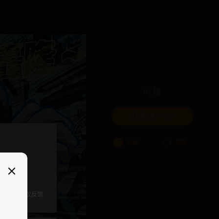
吐槽
我要来一发