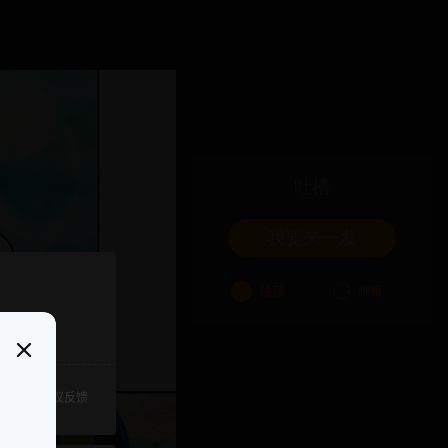
吐槽
我要来一发