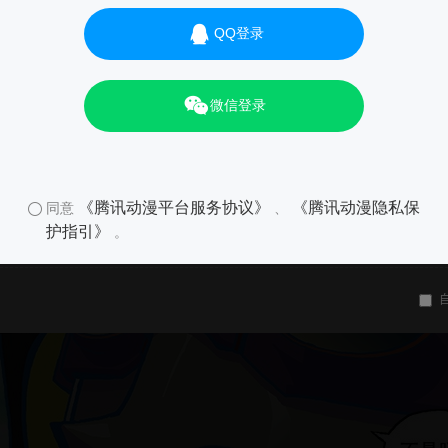
QQ登录
微信登录
《腾讯动漫平台服务协议》
《腾讯动漫隐私保
同意
、
护指引》
。