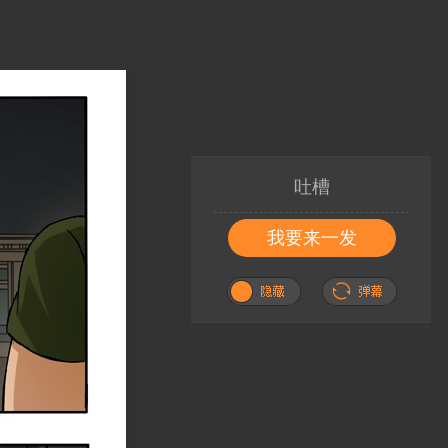
吐槽
我要来一发