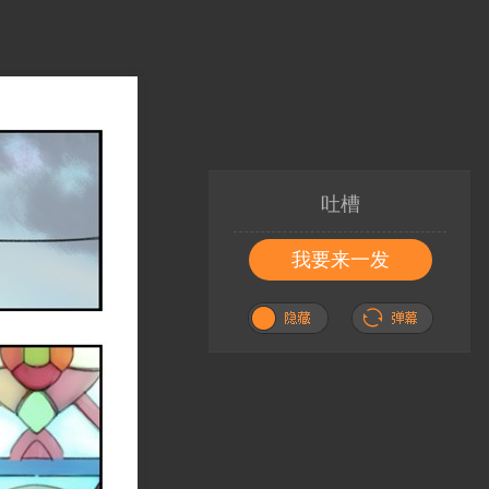
吐槽
我要来一发