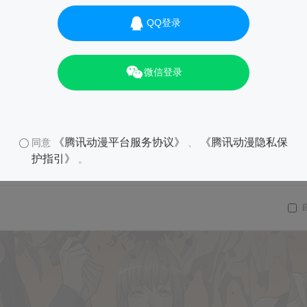
QQ登录
微信登录
《腾讯动漫平台服务协议》
《腾讯动漫隐私保
同意
、
护指引》
。