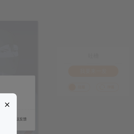
吐槽
我要来一发