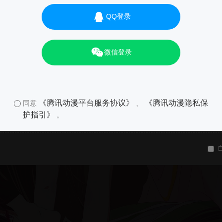
QQ登录
微信登录
《腾讯动漫平台服务协议》
《腾讯动漫隐私保
同意
、
护指引》
。