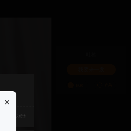
吐槽
我要来一发