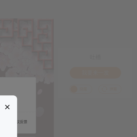
吐槽
我要来一发