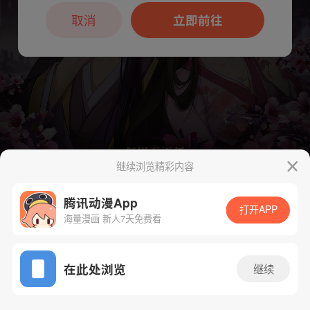
本章节仅支持App阅读，可打开App新用
户7天免费看
取消
立即前往
继续浏览精彩内容
腾讯动漫App
打开APP
海量漫画 新人7天免费看
下一话
腾漫App免费看
App免费看
在此处浏览
继续
234话 1/1