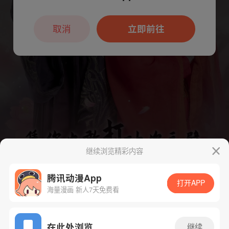
本章节仅支持App阅读，可打开App新用
户7天免费看
取消
立即前往
继续浏览精彩内容
腾讯动漫App
打开APP
海量漫画 新人7天免费看
App免费看
在此处浏览
继续