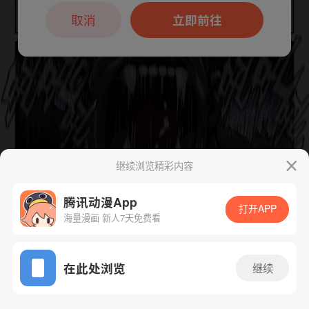
本章节仅支持App阅读，可打开App新用
户7天免费看
取消
立即前往
继续浏览精彩内容
腾讯动漫App
打开APP
海量漫画 新人7天免费看
App免费看
下一话
腾漫App免费看
在此处浏览
继续
64话 1/1