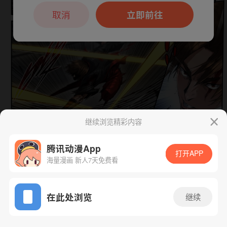
本章节仅支持App阅读，可打开App新用
户7天免费看
取消
立即前往
继续浏览精彩内容
腾讯动漫App
打开APP
海量漫画 新人7天免费看
App免费看
下一话
腾漫App免费看
在此处浏览
继续
302话 1/1