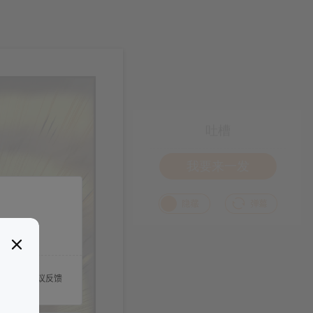
吐槽
我要来一发