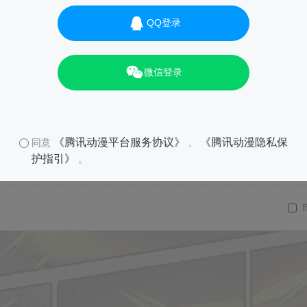
QQ登录
微信登录
《腾讯动漫平台服务协议》
《腾讯动漫隐私保
同意
、
护指引》
。