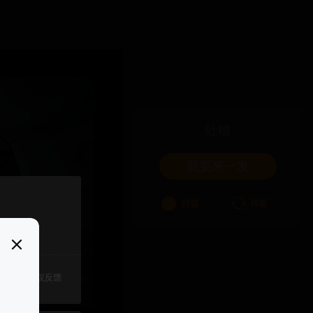
吐槽
我要来一发