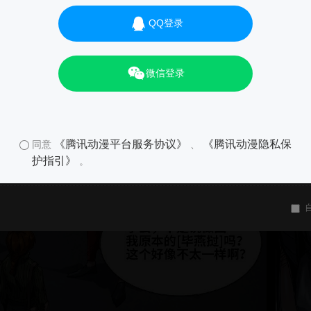
QQ登录
微信登录
《腾讯动漫平台服务协议》
《腾讯动漫隐私保
同意
、
护指引》
。