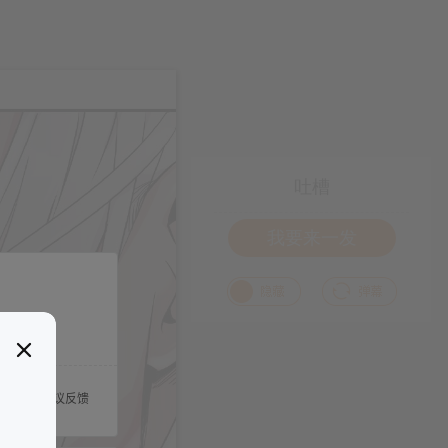
吐槽
我要来一发