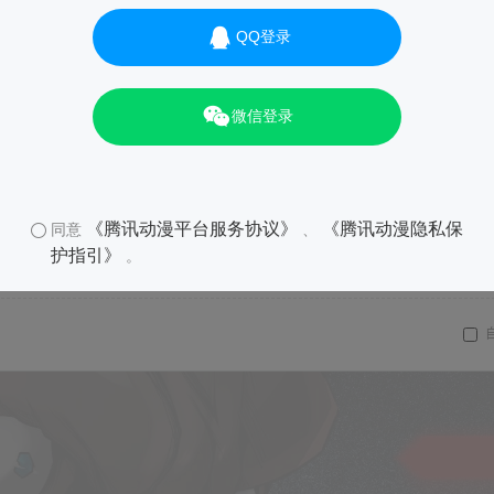
QQ登录
微信登录
《腾讯动漫平台服务协议》
《腾讯动漫隐私保
同意
、
护指引》
。