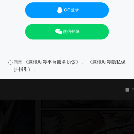
QQ登录
微信登录
《腾讯动漫平台服务协议》
《腾讯动漫隐私保
同意
、
护指引》
。