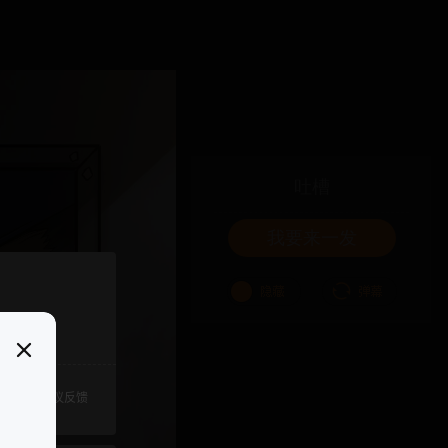
吐槽
我要来一发