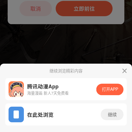
本章节仅支持App阅读，可打开App新用
户7天免费看
取消
立即前往
继续浏览精彩内容
腾讯动漫App
打开APP
海量漫画 新人7天免费看
App免费看
下一话
腾漫App免费看
在此处浏览
继续
106话 1/1