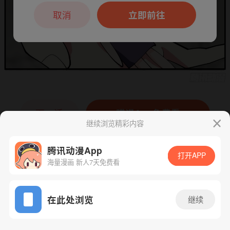
本章节仅支持App阅读，可打开App新用
户7天免费看
取消
立即前往
下一话
腾漫App免费看
继续浏览精彩内容
腾讯动漫App
打开APP
海量漫画 新人7天免费看
App免费看
在此处浏览
继续
264话 1/1