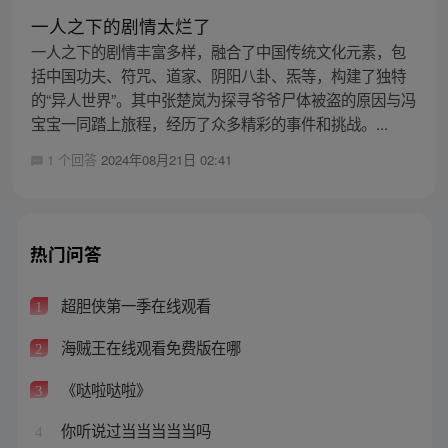
一人之下的剧情太烂了
一人之下的剧情丰富多样，融合了中国传统文化元素，包
括中国功夫、符咒、道家、阴阳八卦、炁等，构建了独特
的“异人世界”。其中张楚岚为探寻爷爷尸体被盗的原因与冯
宝宝一同踏上旅程，经历了众多精彩的事件和挑战。...
1 个回答
2024年08月21日 02:41
热门问答
超胆侠第一季在线观看
1
海贼王在线观看免费版在哪
2
《哒啦哒啦》
3
你听说过当当当当当吗
4