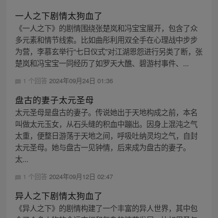
一人之下剧情太狗血了
《一人之下》的剧情围绕张楚岚和冯宝宝展开，包含了众
多元素和情节线索。比如曲彤利用双全手在心理战中步步
为营，李慕玄举行“七日仪式”对江湖恩怨进行另类了断，张
楚岚和冯宝宝一同经历了如罗天大醮、碧游村事件、...
1 个回答
2024年09月24日 01:36
盘古的妻子太元圣母
太元圣母是盘古的妻子。传说她出于天地构成之前，本名
叫做太元玉女，从石头缝的积血中蹦出。因身上混沌之气
太重，便整日游荡于天地之间，呼吸吐纳灵均之气，自封
太元圣母。她与盘古一见钟情，后来成为盘古的妻子。
太...
1 个回答
2024年09月12日 02:47
异人之下剧情太狗血了
《异人之下》的剧情构建了一个丰富的异人世界，其中包