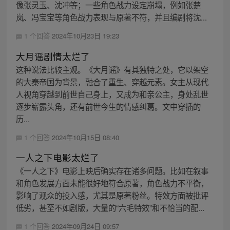
像张灵玉、沈冲等；一些角色战力设定崩塌，例如张楚
岚、冯宝宝等角色战力表现与原著不符，并且编剧将沈...
1 个回答
2024年10月23日 19:23
大月谣剧情太烂了
这种说法比较主观。《大月谣》有其独特之处，它以架空
的大秦帝国为背景，融合了重生、穿越元素。女主从现代
人视角穿越到前世自己身上，又成为和亲公主，身处乱世
逐步崭露头角，还有前世今生的情感纠葛。文中穿插的
历...
1 个回答
2024年10月15日 08:40
一人之下电影太烂了
《一人之下》电影上映后确实存在诸多问题。比如在叙事
和角色发展方面未能很好地符合原著，角色战力不平衡，
影响了观众的投入感，尤其是原著粉丝。特效方面被批评
低劣，甚至不如剧版，大量的“六毛特效”和不恰当的配...
1 个回答
2024年09月24日 09:57