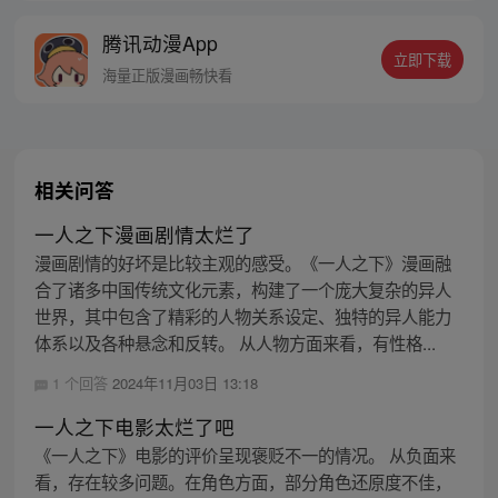
的身世，也为了查清自己与爷爷身上的秘
腾讯动漫App
密，张楚岚的生活被彻底颠覆，与冯宝宝一
立即下载
同踏上“异人”之旅。
海量正版漫画畅快看
相关问答
一人之下漫画剧情太烂了
漫画剧情的好坏是比较主观的感受。《一人之下》漫画融
合了诸多中国传统文化元素，构建了一个庞大复杂的异人
世界，其中包含了精彩的人物关系设定、独特的异人能力
体系以及各种悬念和反转。 从人物方面来看，有性格...
1 个回答
2024年11月03日 13:18
一人之下电影太烂了吧
《一人之下》电影的评价呈现褒贬不一的情况。 从负面来
看，存在较多问题。在角色方面，部分角色还原度不佳，