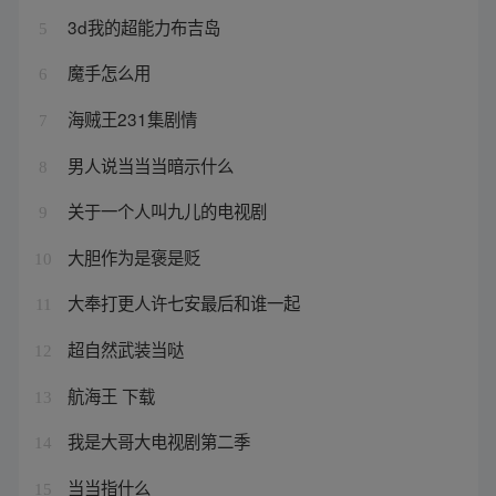
3d我的超能力布吉岛
5
魔手怎么用
6
海贼王231集剧情
7
男人说当当当暗示什么
8
关于一个人叫九儿的电视剧
9
大胆作为是褒是贬
10
大奉打更人许七安最后和谁一起
11
超自然武装当哒
12
航海王 下载
13
我是大哥大电视剧第二季
14
当当指什么
15