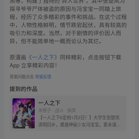
炁等，构建了独特的“异人世界”。其中张楚岚为
探寻爷爷尸体被盗的原因与冯宝宝一同踏上旅
程，经历了众多精彩的事件和挑战。在这个过程
中，人物性格鲜明，情节跌宕起伏，具有较高的
吸引力和深度。当然，对于剧情的评价因人而
异，但不能简单地一概而论认为其烂。
原漫画
《一人之下》
同样精彩，点击按钮下载
App 立享精彩内容！
答案问题点击
举报反馈
提到的作品
一人之下
米橙子 · 战斗 · 搞笑
【一人之下6定档1月2日！】大学生张楚岚
清明回乡，遭遇神秘少女冯宝宝。素未谋面
的冯宝宝却对张楚岚异常熟悉，并将其带去
自己打工的快递公司。为了帮冯宝宝寻找她