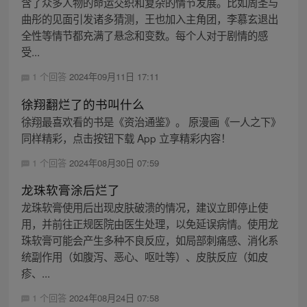
含了众多人物的命运交织和复杂的情节发展。比如周圣与
曲彤的见面引发诸多猜测，王也加入主角团，李慕玄退出
全性等情节都充满了悬念和变数。每个人对于剧情的感
受...
1 个回答
2024年09月11日 17:11
徐翔翻烂了的书叫什么
徐翔最喜欢看的书是《资治通鉴》。 原漫画《一人之下》
同样精彩，点击按钮下载 App 立享精彩内容！
1 个回答
2024年08月30日 07:59
龙珠软膏涂后烂了
龙珠软膏使用后出现皮肤破溃的情况，建议立即停止使
用，并前往正规医院由医生处理，以免延误病情。使用龙
珠软膏可能会产生多种不良反应，如局部刺痛感、消化系
统副作用（如腹泻、恶心、呕吐等）、皮肤反应（如皮
疹、...
1 个回答
2024年08月24日 07:58