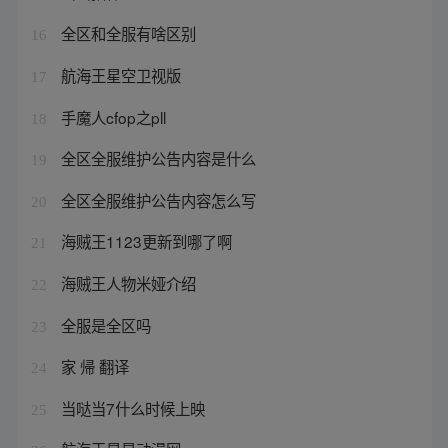
全区和全服有啥区别
16
航海王星空卫视版
17
手魔人cfop之pll
18
全区全服维护公告内容是什么
19
全区全服维护公告内容怎么写
20
海贼王1123更新到哪了啊
21
海贼王人物米娅介绍
22
全服是全区吗
23
家 帰 翻译
24
当哒当7什么时候上映
25