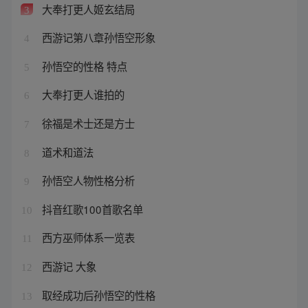
大奉打更人姬玄结局
3
西游记第八章孙悟空形象
4
孙悟空的性格 特点
5
大奉打更人谁拍的
6
徐福是术士还是方士
7
道术和道法
8
孙悟空人物性格分析
9
抖音红歌100首歌名单
10
西方巫师体系一览表
11
西游记 大象
12
取经成功后孙悟空的性格
13