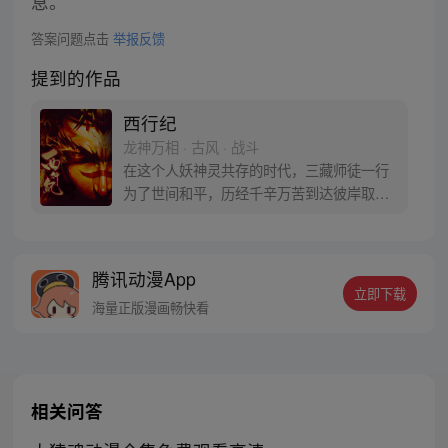
息。
答案问题点击
举报反馈
提到的作品
西行纪
龙神万相 · 古风 · 战斗
在这个人妖神灵共存的时代，三藏师徒一行
为了世间和平，历经千辛万苦到达彼岸取
得“永恒之火”拯救苍生，可世间并没有因此
变得美好….随着阴谋慢慢揭露，暗魂四起,
为了让“永恒之火”重新归位，小狼妖白狼不
腾讯动漫App
辞万难，找到唐三藏大法师，和他一起重新
立即下载
寻回徒弟们，组成全新“西行小队”，再度踏
海量正版漫画畅快看
上西行之旅……
相关问答