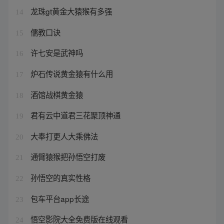
龙珠gt黄金大猿猴有多强
14
儒教口诀
15
许七安是武神吗
16
炉石传说黄金猿有什么用
17
酒馆战棋黄金猿
18
君有云中道君三花聚顶神通
19
大奉打更人大乘佛法
20
通臂猿猴把孙悟空打废
21
孙悟空的真实性格
22
包车平台app长途
23
悟空影院大全免费版在线观看
24