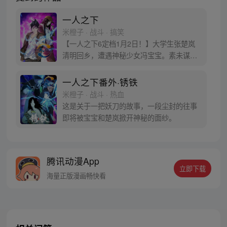
一人之下
米橙子 · 战斗 · 搞笑
【一人之下6定档1月2日！】大学生张楚岚
清明回乡，遭遇神秘少女冯宝宝。素未谋面
的冯宝宝却对张楚岚异常熟悉，并将其带去
自己打工的快递公司。为了帮冯宝宝寻找她
一人之下番外·锈铁
的身世，也为了查清自己与爷爷身上的秘
米橙子 · 战斗 · 热血
密，张楚岚的生活被彻底颠覆，与冯宝宝一
这是关于一把妖刀的故事，一段尘封的往事
同踏上“异人”之旅。
即将被宝宝和楚岚掀开神秘的面纱。
腾讯动漫App
立即下载
海量正版漫画畅快看