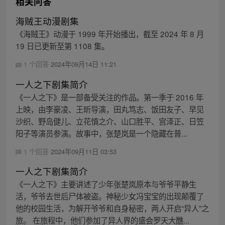
相关问答
海贼王动漫剧集
《海贼王》动漫于 1999 年开始播出，截至 2024 年 8 月
19 日已更新至第 1108 集。
1 个回答
2024年09月14日 11:21
一人之下剧集简介
《一人之下》是一部备受关注的作品。第一季于 2016 年
上映，由李豪凌、王昕导演，田丸笃志、饭田友子、早见
沙织、野岛健儿、立花慎之介、山口胜平、宫泽正、日笠
阳子等演员参演。故事中，张楚岚是一个隐藏在普...
1 个回答
2024年09月11日 03:53
一人之下剧集简介
《一人之下》主要讲述了少年张楚岚原本与爷爷平静生
活，爷爷去世后尸体被盗。神秘少女冯宝宝的出现颠覆了
他的校园生活，为解开爷爷和自身秘密，两人开启“异人”之
旅。 在旅程中，他们参加了异人界的盛会罗天大醮...