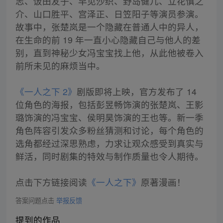
志、饭田友子、早见沙织、野岛健儿、立花慎之
介、山口胜平、宫泽正、日笠阳子等演员参演。
故事中，张楚岚是一个隐藏在普通人中的异人，
在生命的前 19 年一直小心隐藏自己与他人的差
别，直到神秘少女冯宝宝找上他，从此他被卷入
前所未见的麻烦当中。
《一人之下 2》
剧版即将上映，官方发布了 14
位角色的海报，包括彭昱畅饰演的张楚岚、王影
璐饰演的冯宝宝、侯明昊饰演的王也等。新一季
角色阵容引发众多粉丝猜测和讨论，每个角色的
选角都经过深思熟虑，力求让观众感受到真实与
鲜活，同时剧集的特效与制作质量也令人期待。
点击下方链接阅读
《一人之下》
原著漫画！
答案问题点击
举报反馈
提到的作品