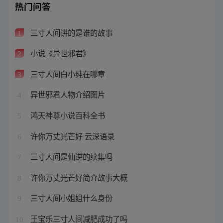
热门问答
三寸人间讲的是谁的故事
1
小说《异世邪君》
2
三寸人间白小纯在哪章
3
异世邪君人物介绍图片
4
鸿天神尊小说百科全书
5
许你万丈光芒好 云深语录
6
三寸人间是仙逆的续集吗
7
许你万丈光芒好简介故事大概
8
三寸人间小姐姐什么身份
9
王宝乐三寸人间减肥成功了吗
10