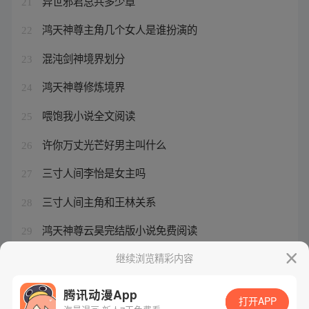
异世邪君总共多少章
21
鸿天神尊主角几个女人是谁扮演的
22
混沌剑神境界划分
23
鸿天神尊修炼境界
24
喂饱我小说全文阅读
25
许你万丈光芒好男主叫什么
26
三寸人间李怡是女主吗
27
三寸人间主角和王林关系
28
鸿天神尊云昊完结版小说免费阅读
29
异世邪君风凌天下免费
继续浏览精彩内容
30
腾讯动漫App
打开APP