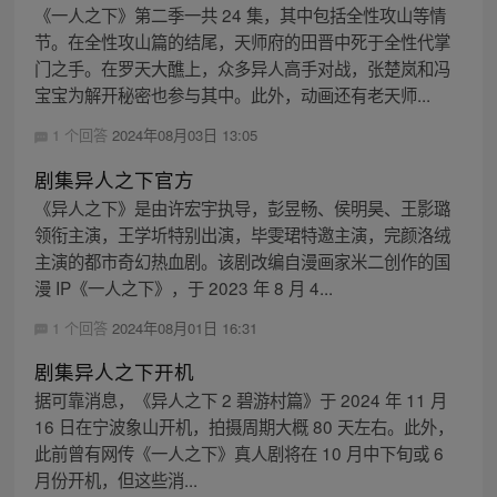
《一人之下》第二季一共 24 集，其中包括全性攻山等情
节。在全性攻山篇的结尾，天师府的田晋中死于全性代掌
门之手。在罗天大醮上，众多异人高手对战，张楚岚和冯
宝宝为解开秘密也参与其中。此外，动画还有老天师...
1 个回答
2024年08月03日 13:05
剧集异人之下官方
《异人之下》是由许宏宇执导，彭昱畅、侯明昊、王影璐
领衔主演，王学圻特别出演，毕雯珺特邀主演，完颜洛绒
主演的都市奇幻热血剧。该剧改编自漫画家米二创作的国
漫 IP《一人之下》，于 2023 年 8 月 4...
1 个回答
2024年08月01日 16:31
剧集异人之下开机
据可靠消息，《异人之下 2 碧游村篇》于 2024 年 11 月
16 日在宁波象山开机，拍摄周期大概 80 天左右。此外，
此前曾有网传《一人之下》真人剧将在 10 月中下旬或 6
月份开机，但这些消...