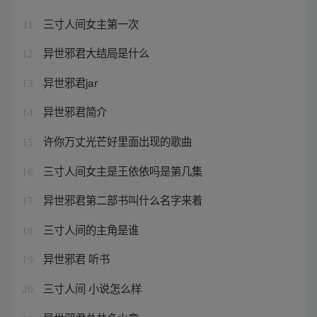
三寸人间女主第一次
11
异世邪君大结局是什么
12
异世邪君jar
13
异世邪君简介
14
许你万丈光芒好里面出现的歌曲
15
三寸人间女主是王依依吗是第几集
16
异世邪君第二部书叫什么名字来着
17
三寸人间的主角是谁
18
异世邪君 听书
19
三寸人间 小说怎么样
20