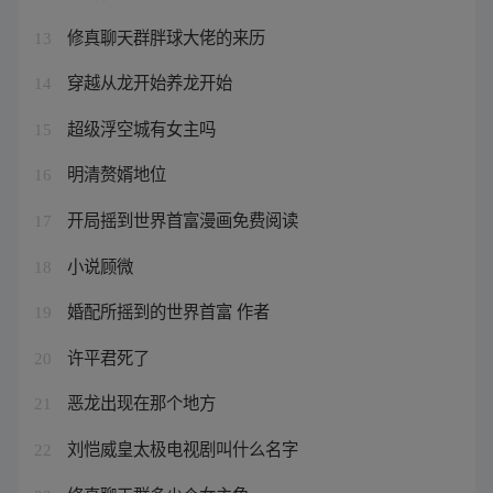
修真聊天群胖球大佬的来历
13
穿越从龙开始养龙开始
14
超级浮空城有女主吗
15
明清赘婿地位
16
开局摇到世界首富漫画免费阅读
17
小说顾微
18
婚配所摇到的世界首富 作者
19
许平君死了
20
恶龙出现在那个地方
21
刘恺威皇太极电视剧叫什么名字
22