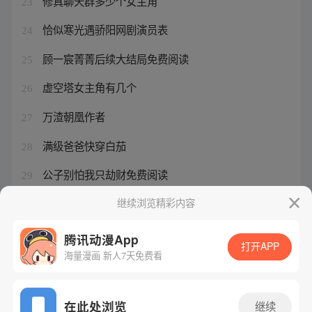
修真聊天群多少个女主角
23
恰似寒光遇骄阳网剧演员表
24
顾一宸菁菁后续大结局免费阅读
25
虚空塔女主角有几个
26
万渣朝凰作者
27
满级爸爸快穿白茄
28
公子别怕我只劫财免费阅读
29
妖神记漫画更新完了吗
继续浏览精彩内容
30
腾讯动漫App
打开APP
海量漫画 新人7天免费看
腾讯漫画
起点读书
QQ阅读
网站备案/许可证号：粤B2-20090059-5
在此处浏览
继续