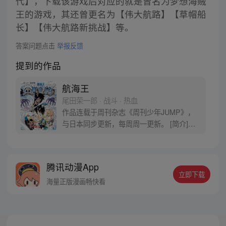
代】，下载该游戏后对应的就是曾名为梦想海贼
王的游戏，其还曾更名为【伟大航路】【草帽船
长】【伟大航路新挑战】等。
答案问题点击
举报反馈
提到的作品
航海王
尾田荣一郎 · 战斗 · 热血
作品连载于周刊杂志《周刊少年JUMP》，
与日本同步更新，每周周一更新。 [简介]有
一个梦想成为海盗的少年叫路飞，他因误
食“恶魔果实”而成为了橡皮人，在获得超人
能力的同时付出了一辈子无法游泳的代价。
腾讯动漫App
十年后，路飞为实现与因救他而断臂的杰克
立即下载
斯的约定而出海，开始了以成为海盗王为目
海量正版漫画畅快看
标的伟大的冒险旅程！