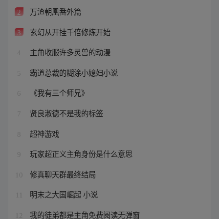
万渣朝凰番外篇
2
玄幻从开挂千倍修炼开始
3
主角收服许多灵兽的动漫
4
霸道总裁的糊涂小媳妇小说
5
《我有三个师兄》
6
贤良淑德不是我的标签
7
超神游戏
8
玩家超正义主角身份是什么意思
9
修真聊天群最终结局
10
明末之大国崛起 小说
11
我的徒弟都是主角免费阅读无弹窗
12