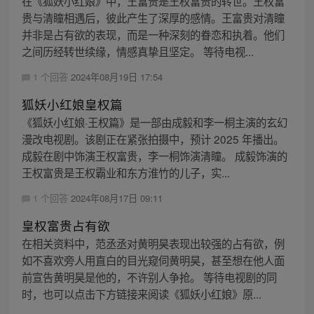
在《狐妖小红娘》中，王富贵是王权富贵的转世。王权富
贵与清瞳相遇后，彼此产生了深厚的感情。王富贵对清瞳
并非是占有欲的表现，而是一种深刻的眷恋和执着。他们
之间历经转世续缘，情感真挚且坚定。 等待电视...
1 个回答
2024年08月19日 17:54
狐妖小红娘皇权篇
《狐妖小红娘·王权篇》是一部由成毅和李一桐主演的玄幻
漫改电视剧。该剧正在紧张拍摄中，预计 2025 年播出。
成毅在剧中饰演王权富贵，李一桐饰演清瞳。 成毅饰演的
王权富贵是王权霸业和东方淮竹的儿子，实...
1 个回答
2024年08月17日 09:11
皇权富贵占有欲
在相关资料中，范丞丞对黄明昊表现出较强的占有欲，例
如不喜欢旁人用直白的目光窥伺黄明昊，甚至想在他人面
前宣告黄明昊是他的，不许别人争抢。 等待电视剧的同
时，也可以点击下方链接来阅读《狐妖小红娘》原...