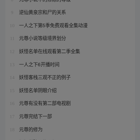
逆仙黄泉宗和尸的关系
9
一人之下第5季免费观看全集动漫
10
元尊小说等级境界划分
11
妖怪名单在线观看第二季全集
12
一人之下6开播时间
13
妖怪客栈三观不正的例子
14
妖怪名单阴眼介绍
15
元尊有没有第二部电视剧
16
元尊完结下一部
17
元尊的修为
18