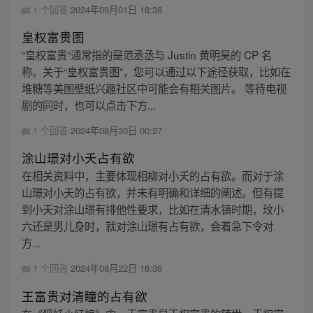
1 个回答
2024年09月01日 18:38
皇权富贵图
“皇权富贵”通常指的是范丞丞与 Justin 黄明昊的 CP 名
称。关于“皇权富贵图”，您可以通过以下途径获取，比如在
堆糖等美图壁纸兴趣社区中可能会有相关图片。 等待电视
剧的同时，也可以点击下方...
1 个回答
2024年08月30日 00:27
涂山璟对小夭占有欲
在相关资料中，主要体现相柳对小夭的占有欲。而对于涂
山璟对小夭的占有欲，并未有明确和详细的阐述。但有提
到小夭对涂山璟有排他性要求，比如在清水镇时期，玟小
六还是男儿身时，就对涂山璟有占有欲，会着急下令对
方...
1 个回答
2024年08月22日 16:36
王富贵对清瞳的占有欲