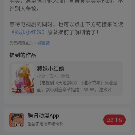
明昊，甚至想在他人面前宣告黄明昊是他的，不
许别人争抢。
等待电视剧的同时，也可以点击下方链接来阅读
《狐妖小红娘》
原著提前了解剧情了！
答案问题点击
举报反馈
提到的作品
狐妖小红娘
小新 · 古风 · 妖怪
【电视剧《天地剑心》《淮水竹亭》原著漫
画，剑心对应章节指路：39-85，淮水对应
章节指路272-301】 迷糊萝莉小狐妖，正太
道士没节操。自古人妖生死恋，千载孽缘一
线牵。（每周周四更新。）
腾讯动漫App
立即下载
海量正版漫画畅快看