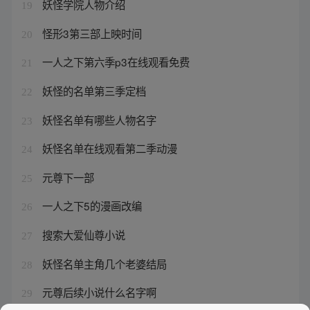
妖怪学院人物介绍
19
怪形3第三部上映时间
20
一人之下第六季p3在线观看免费
21
妖怪的名单第三季定档
22
妖怪名单有哪些人物名字
23
妖怪名单在线观看第二季动漫
24
元尊下一部
25
一人之下5的漫画改编
26
搜索大爱仙尊小说
27
妖怪名单主角几个老婆结局
28
元尊后续小说什么名字啊
29