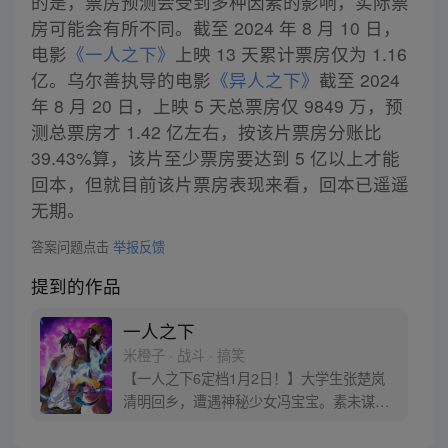
的是，票房预测会受到多种因素的影响，实际票
房可能会有所不同。截至 2024 年 8 月 10 日，
电影
《一人之下》
上映 13 天累计票房仅为 1.16
亿。乌尔善执导的电影
《异人之下》
截至 2024
年 8 月 20 日，上映 5 天总票房仅 9849 万，预
测总票房才 1.42 亿左右，按该片票房分账比
39.43%算，该片至少票房要达到 5 亿以上才能
回本，但就目前该片票房表现来看，回本已遥遥
无期。
答案问题点击
举报反馈
提到的作品
一人之下
米橙子 · 战斗 · 搞笑
【一人之下6定档1月2日！】大学生张楚岚
清明回乡，遭遇神秘少女冯宝宝。素未谋面
的冯宝宝却对张楚岚异常熟悉，并将其带去
自己打工的快递公司。为了帮冯宝宝寻找她