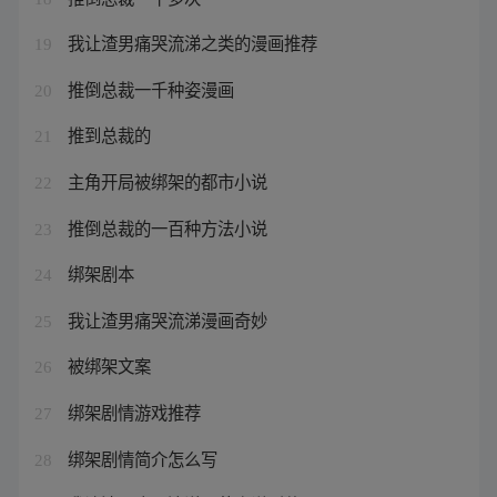
我让渣男痛哭流涕之类的漫画推荐
19
推倒总裁一千种姿漫画
20
推到总裁的
21
主角开局被绑架的都市小说
22
推倒总裁的一百种方法小说
23
绑架剧本
24
我让渣男痛哭流涕漫画奇妙
25
被绑架文案
26
绑架剧情游戏推荐
27
绑架剧情简介怎么写
28