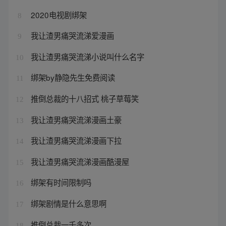
2020电视剧绑架
8
我让渣男痛哭流涕爱漫画
9
我让渣男痛哭流涕小说叫什么名字
10
绑架by静隐先生免费阅读
11
推倒总裁的十八招式 桃子草莓笑
12
我让渣男痛哭流涕漫画土豪
13
我让渣男痛哭流涕漫画下拉
14
我让渣男痛哭流涕漫画酷漫屋
15
绑架有时间限制吗
16
绑架剧情是什么意思啊
17
推倒总裁一千多次
18