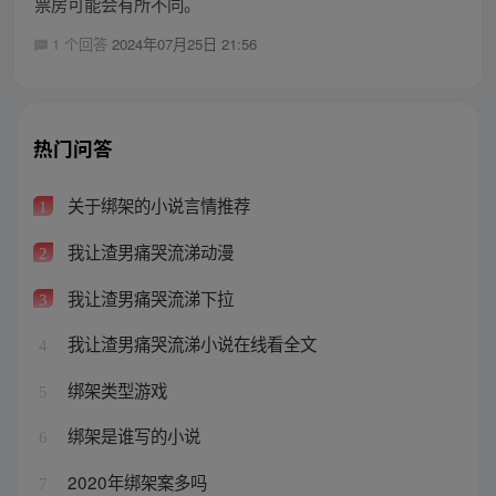
票房可能会有所不同。
1 个回答
2024年07月25日 21:56
热门问答
关于绑架的小说言情推荐
1
我让渣男痛哭流涕动漫
2
我让渣男痛哭流涕下拉
3
我让渣男痛哭流涕小说在线看全文
4
绑架类型游戏
5
绑架是谁写的小说
6
2020年绑架案多吗
7